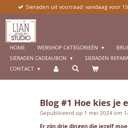
Sieraden uit voorraad: vandaag voor 1
Ga
direct
naar
de
hoofdinhoud
HOME
WEBSHOP CATEGORIEËN
BRU
SIERADEN CADEAUBON
SIERADEN REPAR
CONTACT
Blog #1 Hoe kies je 
Gepubliceerd op 1 mei 2024 om 1
Er zijn drie dingen die jezelf m