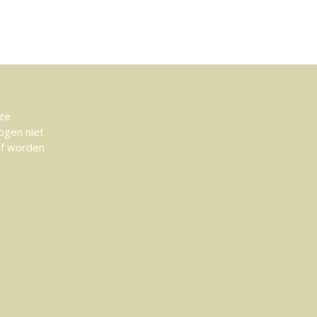
eze
ogen niet
af worden