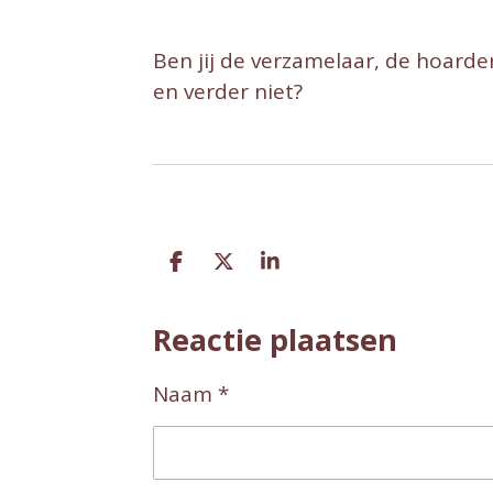
Ben jij de verzamelaar, de hoarder
en verder niet?
D
D
S
e
e
h
l
e
a
Reactie plaatsen
e
l
r
n
e
Naam *