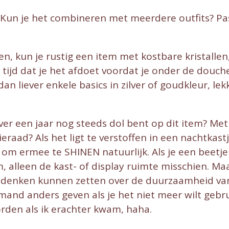
? Kun je het combineren met meerdere outfits? Past
aden, kun je rustig een item met kostbare kristallen
 tijd dat je het afdoet voordat je onder de douch
dan liever enkele basics in zilver of goudkleur, lek
ver een jaar nog steeds dol bent op dit item? Me
raad? Als het ligt te verstoffen in een nachtkast
m ermee te SHINEN natuurlijk. Als je een beetje 
, alleen de kast- of display ruimte misschien. Ma
nadenken kunnen zetten over de duurzaamheid van
iemand anders geven als je het niet meer wilt gebru
orden als ik erachter kwam, haha.