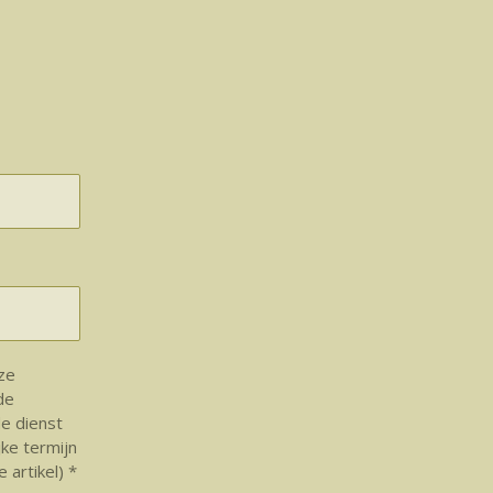
nze
de
e dienst
jke termijn
 artikel) *