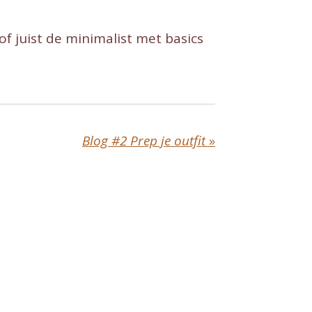
of juist de minimalist met basics
Blog #2 Prep je outfit
»