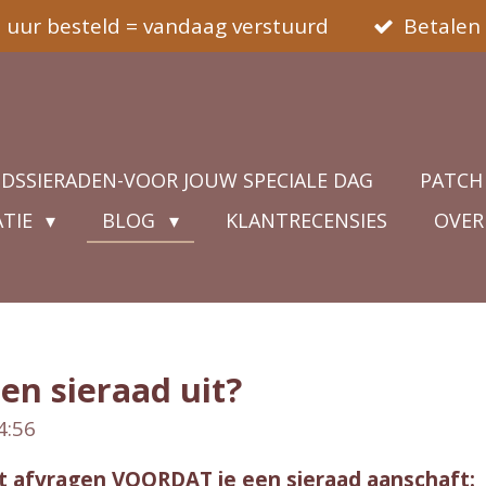
5 uur besteld = vandaag verstuurd
Betalen 
IDSSIERADEN-VOOR JOUW SPECIALE DAG
PATCH
ATIE
BLOG
KLANTRECENSIES
OVER
een sieraad uit?
4:56
oet afvragen VOORDAT je een sieraad aanschaft: