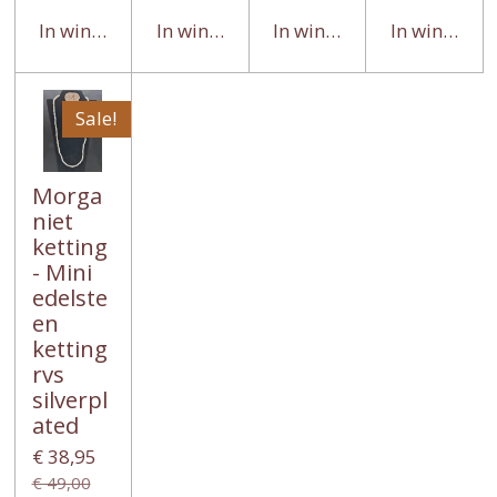
In winkelwagen
In winkelwagen
In winkelwagen
In winkelwa
Sale!
Morga
niet
ketting
- Mini
edelste
en
ketting
rvs
silverpl
ated
€ 38,95
€ 49,00