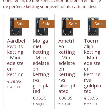
edelstenen, de betekenis achter de stenen én hoe je
de perfecte ketting voor jezelf of als cadeau kiest.
Sale!
Sale!
Sale
Sale
Aardbei
Morga
Ametri
Toerm
kwarts
niet
en
alijn
ketting
ketting
ketting
ketting
- Mini
- Mini
- Mini
- Mini
edelste
edelste
edelste
edelste
en
en
en
en
ketting
ketting
ketting
ketting
rvs
rvs
rvs
€ 38,95
goldpla
silverpl
goldpla
€ 49,00
ted
ated
ted
€ 38,95
€ 38,95
€ 39,95
€ 50,00
€ 49,00
€ 55,00