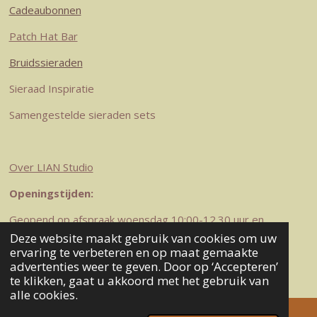
Cadeaubonnen
Patch Hat Bar
Bruidssieraden
Sieraad Inspiratie
Samengestelde sieraden sets
Over LIAN Studio
Openingstijden:
Geopend op afspraak woensdag 10:00-12.30 uur en
zaterdag 10-12.30 uur
Deze website maakt gebruik van cookies om uw
© 2023-2026 LIAN Studio
ervaring te verbeteren en op maat gemaakte
advertenties weer te geven. Door op ‘Accepteren’
Powered by
JouwWeb
te klikken, gaat u akkoord met het gebruik van
alle cookies.