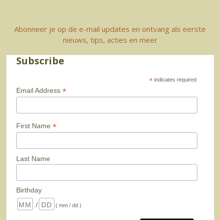
Abonneer je op de e-mail updates en ontvang als eerste
nieuws, tips, acties en meer
Subscribe
*
indicates required
*
Email Address
*
First Name
Last Name
Birthday
/
( mm / dd )