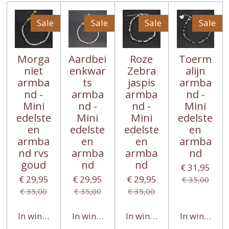
Sale
Sale
Sale
Sale
Morga
Aardbei
Roze
Toerm
niet
enkwar
Zebra
alijn
armba
ts
jaspis
armba
nd -
armba
armba
nd -
Mini
nd -
nd -
Mini
edelste
Mini
Mini
edelste
en
edelste
edelste
en
armba
en
en
armba
nd rvs
armba
armba
nd
goud
nd
nd
€ 31,95
€ 29,95
€ 29,95
€ 29,95
€ 35,00
€ 35,00
€ 35,00
€ 35,00
In winkelwagen
In winkelwagen
In winkelwagen
In winkelwa