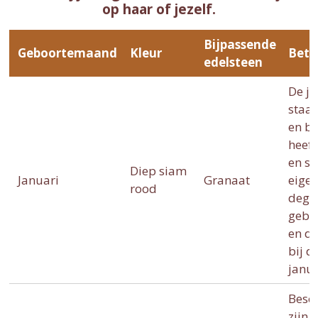
op haar of jezelf.
Bijpassende
Geboortemaand
Kleur
Bete
edelsteen
De ja
staat
en b
heef
en se
Diep siam
Januari
Granaat
eige
rood
degen
gebor
en d
bij d
janua
Besc
zijn 