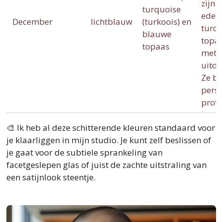
zijn 
turquoise
edels
December
lichtblauw
(turkoois) en
turq
blauwe
topa
topaas
met 
uitd
Ze b
perso
profe
🎨 Ik heb al deze schitterende kleuren standaard voor
je klaarliggen in mijn studio. Je kunt zelf beslissen of
je gaat voor de subtiele sprankeling van
facetgeslepen glas of juist de zachte uitstraling van
een satijnlook steentje.