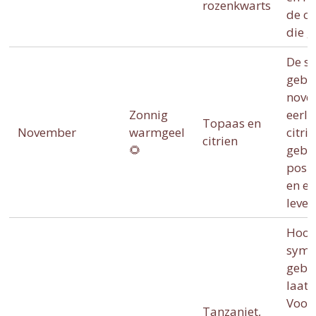
rozenkwarts
de cr
die g
De s
gebo
novem
Zonnig
eerli
Topaas en
November
warmgeel
citri
citrien
🌻
gebo
posit
en e
leve
Hoop 
symb
gebo
laats
Voor
Tanzaniet,