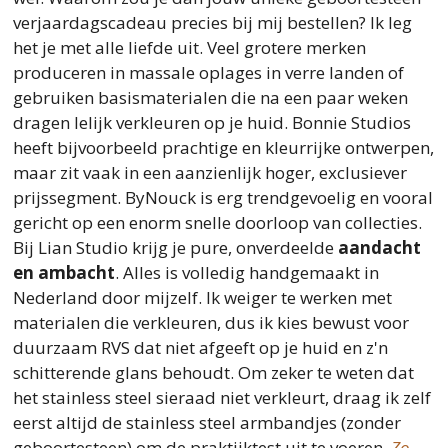
verjaardagscadeau precies bij mij bestellen? Ik leg
het je met alle liefde uit. Veel grotere merken
produceren in massale oplages in verre landen of
gebruiken basismaterialen die na een paar weken
dragen lelijk verkleuren op je huid. Bonnie Studios
heeft bijvoorbeeld prachtige en kleurrijke ontwerpen,
maar zit vaak in een aanzienlijk hoger, exclusiever
prijssegment. ByNouck is erg trendgevoelig en vooral
gericht op een enorm snelle doorloop van collecties.
Bij Lian Studio krijg je pure, onverdeelde
aandacht
en ambacht
. Alles is volledig handgemaakt in
Nederland door mijzelf. Ik weiger te werken met
materialen die verkleuren, dus ik kies bewust voor
duurzaam RVS dat niet afgeeft op je huid en z'n
schitterende glans behoudt. Om zeker te weten dat
het stainless steel sieraad niet verkleurt, draag ik zelf
eerst altijd de stainless steel armbandjes (zonder
geboortesteen) om de praktijktest uit te voeren.
Zo