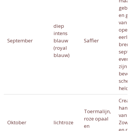
maan
geboo
en ge
van s
diep
opene
intens
eerli
September
blauw
Saffier
breng
(royal
sept
blauw)
even
zijn 
bevo
sche
helde
Creat
hand
Toermalijn,
van 
roze opaal
Oktober
lichtroze
Zowel
en
en ro