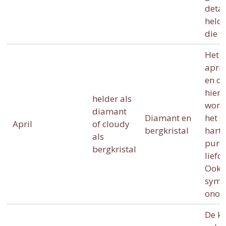
deta
held
die i
Het g
april
en on
hierb
helder als
word
diamant
Diamant en
het 
April
of cloudy
bergkristal
harte
als
pure
bergkristal
liefd
Ook i
symb
onove
De k