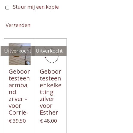
Stuur mij een kopie
Verzenden
Uitverkocht
Uitverkocht
Geboor
Geboor
testeen
testeen
armba
enkelke
nd
tting
zilver -
zilver
voor
voor
Corrie-
Esther
€ 39,50
€ 48,00