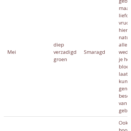
gebo
maan
liefd
vruc
hierb
natuu
diep
alle 
Mei
verzadigd
Smaragd
wede
groen
je he
bloei
laat 
kunn
gene
besc
van d
gebor
Ook m
hoort