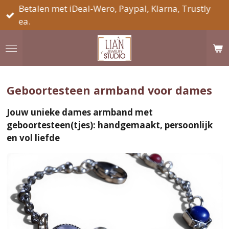
Betalen met iDeal-Wero, Paypal, Klarna, Trustly
Ga
ea.
direct
naar
de
hoofdinhoud
Geboortesteen armband voor dames
Jouw unieke dames armband met
geboortesteen(tjes): handgemaakt, persoonlijk
en vol liefde