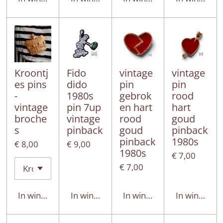
Kroontj
Fido
vintage
vintage
es pins
dido
pin
pin
-
1980s
gebrok
rood
vintage
pin 7up
en hart
hart
broche
vintage
rood
goud
s
pinback
goud
pinback
pinback
1980s
€ 8,00
€ 9,00
1980s
€ 7,00
€ 7,00
In winkelwagen
In winkelwagen
In winkelwagen
In winkelwa