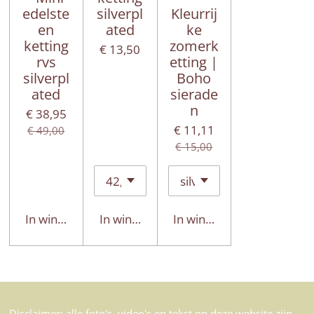
edelste
silverpl
Kleurrij
en
ated
ke
ketting
zomerk
€ 13,50
rvs
etting |
silverpl
Boho
ated
sierade
n
€ 38,95
€ 11,11
€ 49,00
€ 15,00
In winkelwagen
In winkelwagen
In winkelwagen
Disclaimer: alle foto's, video's en tekst op deze website zijn