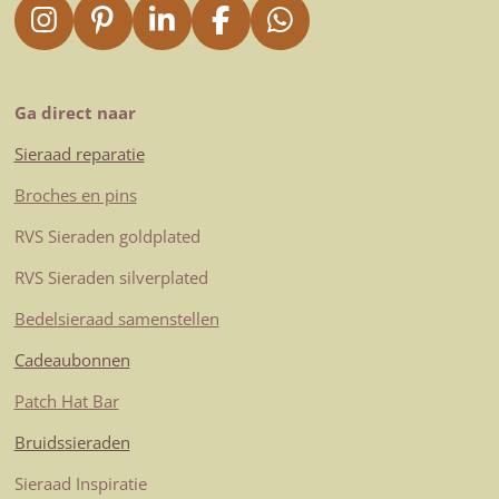
I
P
L
F
W
n
i
i
a
h
s
n
n
c
a
t
t
k
e
t
Ga direct naar
a
e
e
b
s
Sieraad reparatie
g
r
d
o
A
r
e
I
o
p
Broches en pins
a
s
n
k
p
RVS Sieraden goldplated
m
t
RVS Sieraden silverplated
Bedelsieraad samenstellen
Cadeaubonnen
Patch Hat Bar
Bruidssieraden
Sieraad Inspiratie