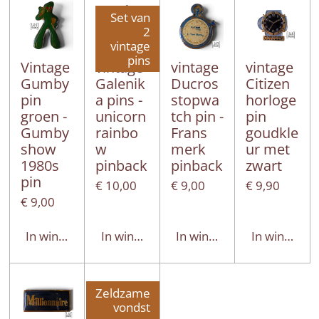
Set van
2
vintage
pins
Vintage
vintage
vintage
vintage
Gumby
Galenik
Ducros
Citizen
pin
a pins -
stopwa
horloge
groen -
unicorn
tch pin -
pin
Gumby
rainbo
Frans
goudkle
show
w
merk
ur met
1980s
pinback
pinback
zwart
pin
€ 10,00
€ 9,00
€ 9,90
€ 9,00
In winkelwagen
In winkelwagen
In winkelwagen
In winkelwa
Zeldzame
vondst