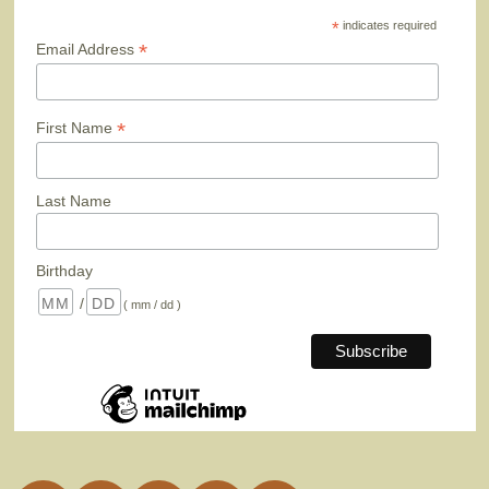
*
indicates required
*
Email Address
*
First Name
Last Name
Birthday
/
( mm / dd )