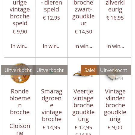
urige
- dieren
broche
zilverkl
vintage
speld
zwart-
eurig
broche
goudkle
€ 12,95
€ 16,95
speld
ur
€ 9,90
€ 14,50
In winkelwagen
In winkelwagen
In winkelwagen
In winkelwa
Uitverkocht
Uitverkocht
Sale!
Uitverkocht
Ronde
Smarag
Veertje
Vintage
bloeme
dgroen
vintage
vlinder
n
e
broche
broche
broche
vintage
goudkle
goudkle
-
broche
urig
urig
Cloison
€ 14,95
€ 12,95
€ 9,00
ne
€ 14,95