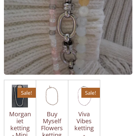
Sale!
Sale!
Morgan
Buy
Viva
iet
Myself
Vibes
ketting
Flowers
ketting
- Mini
ketting
-