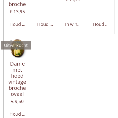
broche
€ 13,95
Houd mij op de hoogte
Houd mij op de hoogte
In winkelwagen
Houd mij op
Uitverkocht
Dame
met
hoed
vintage
broche
ovaal
€ 9,50
Houd mij op de hoogte