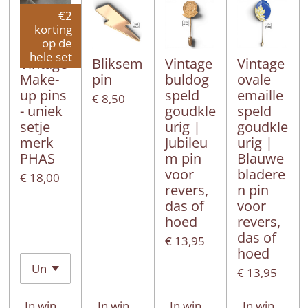
€2
korting
op de
hele set
Vintage
Bliksem
Vintage
Vintage
Make-
pin
buldog
ovale
up pins
speld
emaille
€ 8,50
- uniek
goudkle
speld
setje
urig |
goudkle
merk
Jubileu
urig |
PHAS
m pin
Blauwe
voor
bladere
€ 18,00
revers,
n pin
das of
voor
hoed
revers,
das of
€ 13,95
hoed
€ 13,95
In winkelwagen
In winkelwagen
In winkelwagen
In winkelwa