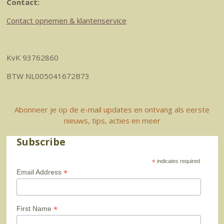
Contact:
Contact opnemen & klantenservice
KvK 93762860
BTW NL005041672B73
Abonneer je op de e-mail updates en ontvang als eerste
nieuws, tips, acties en meer
Subscribe
*
indicates required
*
Email Address
*
First Name