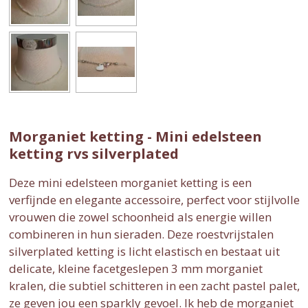
e
l
r
e
n
e
n
Morganiet ketting - Mini edelsteen
ketting rvs silverplated
Deze mini edelsteen morganiet ketting is een
verfijnde en elegante accessoire, perfect voor stijlvolle
vrouwen die zowel schoonheid als energie willen
combineren in hun sieraden. Deze roestvrijstalen
silverplated ketting is licht elastisch en bestaat uit
delicate, kleine facetgeslepen 3 mm morganiet
kralen, die subtiel schitteren in een zacht pastel palet,
ze geven jou een sparkly gevoel. Ik heb de morganiet