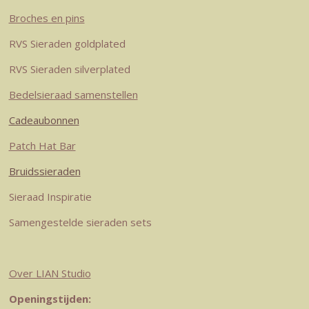
g
r
d
o
A
r
e
I
o
p
Broches en pins
a
s
n
k
p
RVS Sieraden goldplated
m
t
RVS Sieraden silverplated
Bedelsieraad samenstellen
Cadeaubonnen
Patch Hat Bar
Bruidssieraden
Sieraad Inspiratie
Samengestelde sieraden sets
Over LIAN Studio
Openingstijden: