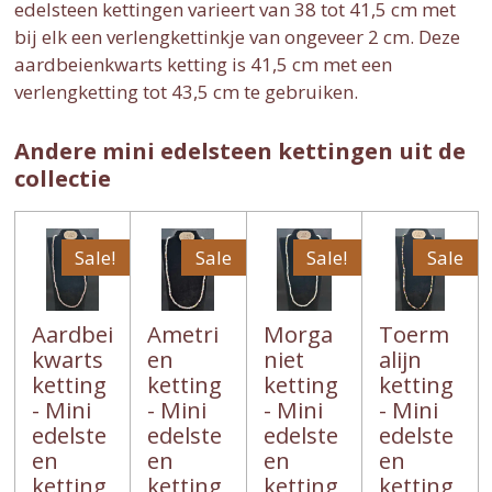
edelsteen kettingen varieert van 38 tot 41,5 cm met
bij elk een verlengkettinkje van ongeveer 2 cm. Deze
aardbeienkwarts ketting is 41,5 cm met een
verlengketting tot 43,5 cm te gebruiken.
Andere mini edelsteen kettingen uit de
collectie
Sale!
Sale
Sale!
Sale
Aardbei
Ametri
Morga
Toerm
kwarts
en
niet
alijn
ketting
ketting
ketting
ketting
- Mini
- Mini
- Mini
- Mini
edelste
edelste
edelste
edelste
en
en
en
en
ketting
ketting
ketting
ketting