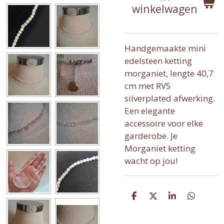
winkelwagen
Handgemaakte mini
edelsteen ketting
morganiet, lengte 40,7
cm met RVS
silverplated afwerking.
Een elegante
accessoire voor elke
garderobe. Je
Morganiet ketting
wacht op jou!
D
D
S
D
e
e
h
e
l
e
a
l