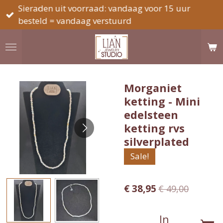
Sieraden uit voorraad: vandaag voor 15 uur
Ga
besteld = vandaag verstuurd
direct
naar
de
hoofdinhoud
Morganiet
ketting - Mini
edelsteen
ketting rvs
silverplated
Sale!
€ 38,95
€ 49,00
In