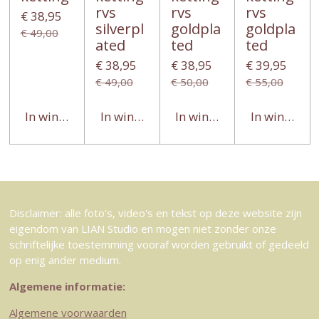
rvs
rvs
rvs
€ 38,95
silverpl
goldpla
goldpla
€ 49,00
ated
ted
ted
€ 38,95
€ 38,95
€ 39,95
€ 49,00
€ 50,00
€ 55,00
In winkelwagen
In winkelwagen
In winkelwagen
In winkelwa
Disclaimer: alle foto's, video's en tekst op deze website zijn
eigendom van LIAN Studio en mogen niet zonder onze
schriftelijke toestemming vooraf worden gebruikt of gedeeld
op enig ander medium.
Algemene informatie:
Algemene voorwaarden