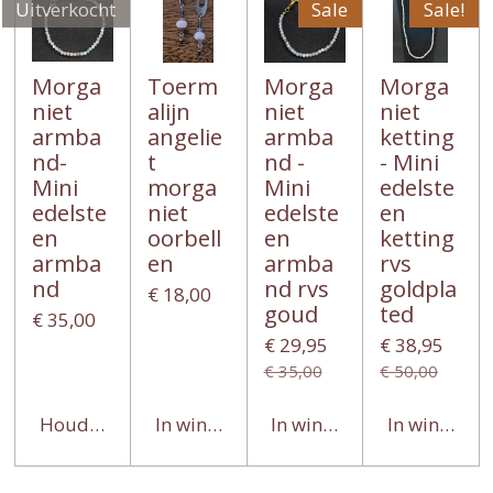
Uitverkocht
Sale
Sale!
Morga
Toerm
Morga
Morga
niet
alijn
niet
niet
armba
angelie
armba
ketting
nd-
t
nd -
- Mini
Mini
morga
Mini
edelste
edelste
niet
edelste
en
en
oorbell
en
ketting
armba
en
armba
rvs
nd
nd rvs
goldpla
€ 18,00
goud
ted
€ 35,00
€ 29,95
€ 38,95
€ 35,00
€ 50,00
Houd mij op de hoogte
In winkelwagen
In winkelwagen
In winkelwa