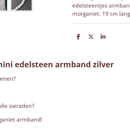
edelsteentjes armband
morganiet. 19 cm lang
D
D
S
e
e
h
l
e
a
e
l
r
n
e
ini edelsteen armband zilver
tenen?
lle sieraden?
rganiet armband!