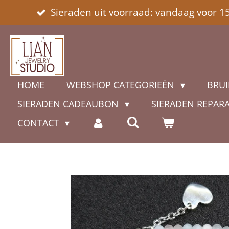
Sieraden uit voorraad: vandaag voor 1
Ga
direct
naar
de
hoofdinhoud
HOME
WEBSHOP CATEGORIEËN
BRUI
SIERADEN CADEAUBON
SIERADEN REPAR
CONTACT