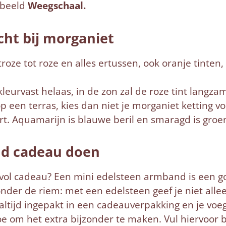
nbeeld
Weegschaal.
cht bij morganiet
roze tot roze en alles ertussen, ook oranje tinten,
kleurvast helaas, in de zon zal de roze tint lang
p een terras, kies dan niet je morganiet ketting voo
t. Aquamarijn is blauwe beril en smaragd is groen
nd cadeau doen
svol cadeau? Een mini edelsteen armband is een g
onder de riem: met een edelsteen geef je niet all
ltijd ingepakt in een cadeauverpakking en je voeg
e om het extra bijzonder te maken. Vul hiervoor b