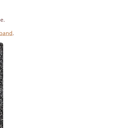
e.
mband
.