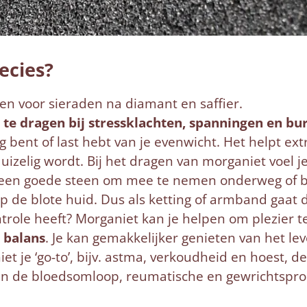
ecies?
een voor sieraden na diamant en saffier.
e te dragen bij stressklachten, spanningen en bu
g bent of last hebt van je evenwicht. Het helpt ext
izelig wordt. Bij het dragen van morganiet voel j
een goede steen om mee te nemen onderweg of bi
p de blote huid. Dus als ketting of armband gaat d
trole heeft? Morganiet kan je helpen om plezier t
 balans
. Je kan gemakkelijker genieten van het lev
et je ‘go-to’, bijv. astma, verkoudheid en hoest, d
en de bloedsomloop, reumatische en gewrichtspr