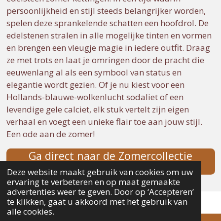
persoonlijkheid en stijl steeds belangrijker worden,
spelen deze sprankelende schatten een hoofdrol. De
edelstenen stralen in alle mogelijke tinten en vormen
en brengen een vleugje magie in iedere outfit. Draag
ze met trots en laat je omringen door de pracht die
eeuwenlang al als een symbool van status en
elegantie wordt gezien. Of je nu kiest voor een
Hollands-blauwe-wolkenlucht sodaliet of een
levendige gele calciet, elk stuk vertelt zijn eigen
verhaal en voegt een unieke flair toe aan jouw stijl.
Een ode aan de zomer!
Ga direct naar de Zomercollectie
Kettingen
Deze website maakt gebruik van cookies om uw
ervaring te verbeteren en op maat gemaakte
advertenties weer te geven. Door op ‘Accepteren’
te klikken, gaat u akkoord met het gebruik van
alle cookies.
Edelsteenkettingen voor dames