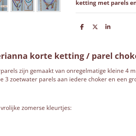
ketting met parels en 
D
D
S
e
e
h
l
e
a
e
l
r
n
e
ianna korte ketting / parel chok
parels zijn gemaakt van onregelmatige kleine 4 m
 3 zoetwater parels aan iedere choker en een grot
 vrolijke zomerse kleurtjes: