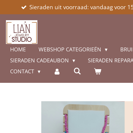
Sieraden uit voorraad: vandaag voor 1
Ga
direct
naar
de
hoofdinhoud
HOME
WEBSHOP CATEGORIEËN
BRUI
SIERADEN CADEAUBON
SIERADEN REPAR
CONTACT