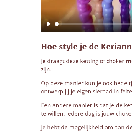
P
l
Hoe style je de Kerian
a
y
Je draagt deze ketting of choker
me
zijn.
Op deze manier kun je ook bedeltj
ontwerp jij je eigen sieraad in fei
Een andere manier is dat je de kett
te willen. Iedere dag is jouw chok
Je hebt de mogelijkheid om aan de