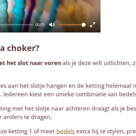
00:05
M
E
u
n
na choker?
t
t
e
e
t het slot naar voren
als je deze wilt uitlichten,
r
f
es aan het slotje hangen en de ketting helemaal
u
te. Iedereen kiest een unieke combinatie van bedel
l
ing met het slotje naar achteren draagt als je besl
l
er anders te dragen.
s
c
ze ketting 1 of meer
bedels
extra bij te stylen, pre