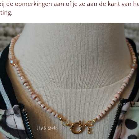
r
bij de opmerkingen aan of je ze aan de kant van het 
ting.
e
e
n