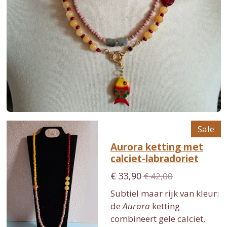
Sale
Aurora ketting met
calciet-labradoriet
€ 33,90
€ 42,00
Subtiel maar rijk van kleur:
de
Aurora
ketting
combineert gele calciet,