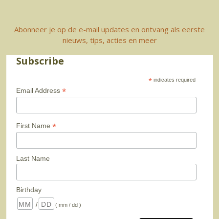
Abonneer je op de e-mail updates en ontvang als eerste
nieuws, tips, acties en meer
Subscribe
*
indicates required
*
Email Address
*
First Name
Last Name
Birthday
/
( mm / dd )