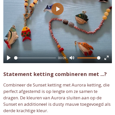
P
l
a
y
00:09
P
M
E
l
u
n
Statement ketting combineren met ...?
a
t
t
Combineer de Sunset ketting met Aurora ketting, die
y
e
e
perfect afgestemd is op lengte om ze samen te
r
dragen. De kleuren van Aurora sluiten aan op de
f
Sunset en additioneel is dusty mauve toegevoegd als
u
derde krachtige kleur.
l