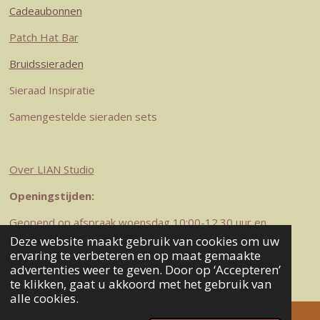
Cadeaubonnen
Patch Hat Bar
Bruidssieraden
Sieraad Inspiratie
Samengestelde sieraden sets
Over LIAN Studio
Openingstijden:
Geopend op afspraak woensdag 10:00-12.30 uur en
zaterdag 10-12.30 uur
Deze website maakt gebruik van cookies om uw
© 2023-2026 LIAN Studio
ervaring te verbeteren en op maat gemaakte
advertenties weer te geven. Door op ‘Accepteren’
Powered by
JouwWeb
te klikken, gaat u akkoord met het gebruik van
alle cookies.