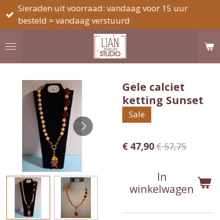
Sieraden uit voorraad: vandaag voor 15 uur
Ga
besteld = vandaag verstuurd
direct
naar
de
hoofdinhoud
Gele calciet
ketting Sunset
Sale
€ 47,90
€ 57,75
In
winkelwagen