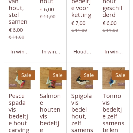
van
hout
bedeltj
hout
hout,
e voor
geschil
€ 6,00
stel
ketting
derd
€ 11,00
samen
€ 7,00
€ 6,00
€ 6,00
€ 11,00
€ 11,00
€ 11,00
In winkelwagen
In winkelwagen
Houd mij op de hoogte
In winkelwa
Sale
Sale
Sale
Sale
Pesce
Salmon
Spigola
Tonno
spada
e
vis
vis
vis
houten
bedel
bedeltj
bedeltj
vis
hout,
e zelf
e hout
bedeltj
zelf
samens
carving
e
samens
tellen