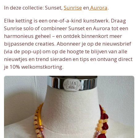
l
In deze collectie: Sunset,
Sunrise
en
Aurora
.
s
Elke ketting is een one-of-a-kind kunstwerk. Draag
c
Sunrise solo of combineer Sunset en Aurora tot een
r
harmonieus geheel – en ontdek binnenkort meer
e
bijpassende creaties. Abonneer je op de nieuwsbrief
e
(via de pop-up) om op de hoogte te blijven van alle
nieuwtjes en trend sieraden en tips en ontvang direct
n
je 10% welkomstkorting.