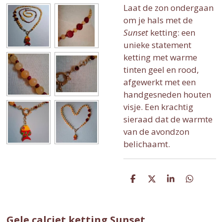
Laat de zon ondergaan
om je hals met de
Sunset
ketting: een
unieke statement
ketting met warme
tinten geel en rood,
afgewerkt met een
handgesneden houten
visje. Een krachtig
sieraad dat de warmte
van de avondzon
belichaamt.
D
D
S
D
e
e
h
e
l
e
a
l
e
l
r
e
n
e
n
Gele calciet ketting Sunset