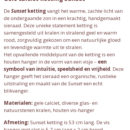
De
Sunset
ketting
vangt het warme, zachte licht van
de ondergaande zon in een krachtig, handgemaakt
sieraad. Deze unieke statement ketting is
samengesteld uit kralen in stralend geel en warm
rood, zorgvuldig gekozen om een natuurlijke gloed
en levendige warmte uit te stralen.
Het opvallende middelpunt van de ketting is een
houten hanger in de vorm van een visje –
een
symbool van intuïtie, speelsheid en vrijheid
. Deze
hanger geeft het sieraad een organische, rustieke
uitstraling en maakt van de
Sunset
een echt
blikvanger.
Materialen:
gele calciet, diverse glas- en
natuurstenen kralen, houten vis-hanger
Afmeting:
Sunset ketting is 53 cm lang. De vis
hanger met slot is 5,7 cm lang x 2 cm breed