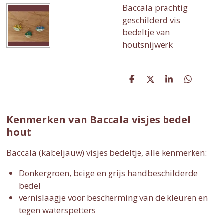
Baccala prachtig
geschilderd vis
bedeltje van
houtsnijwerk
D
D
S
D
e
e
h
e
l
e
a
l
e
l
r
e
n
e
n
Kenmerken van Baccala visjes bedel
hout
Baccala (kabeljauw) visjes bedeltje, alle kenmerken:
Donkergroen, beige en grijs handbeschilderde
bedel
vernislaagje voor bescherming van de kleuren en
tegen waterspetters