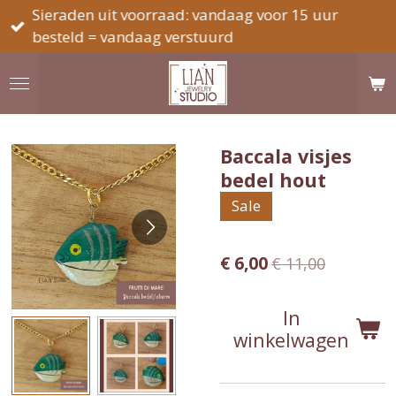
Sieraden uit voorraad: vandaag voor 15 uur
Ga
besteld = vandaag verstuurd
direct
naar
de
hoofdinhoud
Baccala visjes
bedel hout
Sale
€ 6,00
€ 11,00
In
winkelwagen