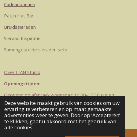
Cadeaubonnen
Patch Hat Bar
Bruidssieraden
Sieraad Inspiratie
Samengestelde sieraden sets
Over LIAN Studio
Openingstijden:
Geopend op afspraak woensdag 10:00-12.30 uur en
zaterdag 10-12.30 uur
Deze website maakt gebruik van cookies om uw
© 2023-2026 LIAN Studio
ervaring te verbeteren en op maat gemaakte
advertenties weer te geven. Door op ‘Accepteren’
Powered by
JouwWeb
te klikken, gaat u akkoord met het gebruik van
alle cookies.