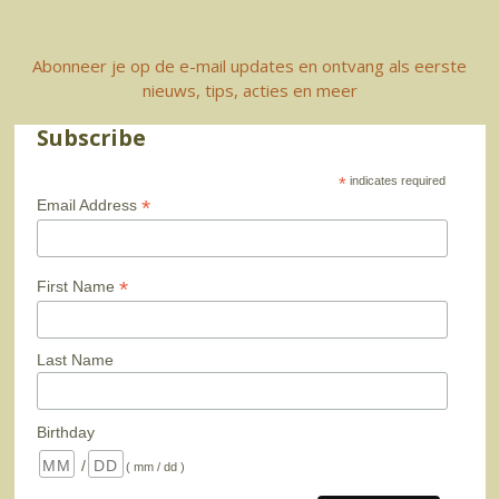
Abonneer je op de e-mail updates en ontvang als eerste
nieuws, tips, acties en meer
Subscribe
*
indicates required
*
Email Address
*
First Name
Last Name
Birthday
/
( mm / dd )