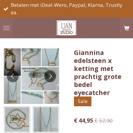
Betalen met iDeal-Wero, Paypal, Klarna, Trustly
Ga
ea.
direct
naar
de
hoofdinhoud
Giannina
edelsteen x
ketting met
prachtig grote
bedel
eyecatcher
Sale
€ 44,95
€ 57,90