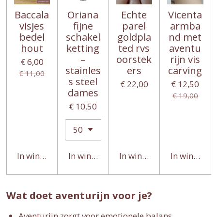
Baccala
Oriana
Echte
Vicenta
visjes
fijne
parel
armba
bedel
schakel
goldpla
nd met
hout
ketting
ted rvs
aventu
–
oorstek
rijn vis
€ 6,00
stainles
ers
carving
€ 11,00
s steel
€ 22,00
€ 12,50
dames
€ 19,00
€ 10,50
In winkelwagen
In winkelwagen
In winkelwagen
In winkelwa
Wat doet aventurijn voor je?
Aventurijn zorgt voor emotionele balans