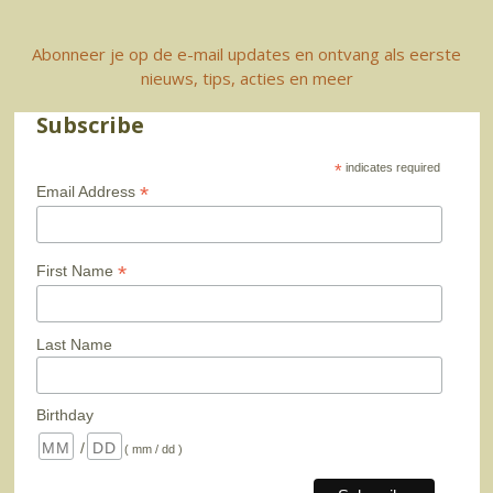
Abonneer je op de e-mail updates en ontvang als eerste
nieuws, tips, acties en meer
Subscribe
*
indicates required
*
Email Address
*
First Name
Last Name
Birthday
/
( mm / dd )