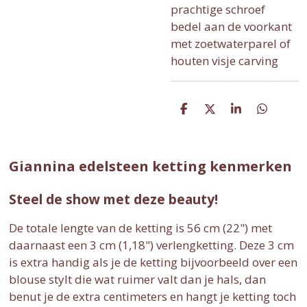
prachtige schroef
bedel aan de voorkant
met zoetwaterparel of
houten visje carving
D
D
S
D
e
e
h
e
l
e
a
l
e
l
r
e
n
e
n
Giannina edelsteen ketting kenmerken
Steel de show met deze beauty!
De totale lengte van de ketting is 56 cm (22") met
daarnaast een 3 cm (1,18") verlengketting. Deze 3 cm
is extra handig als je de ketting bijvoorbeeld over een
blouse stylt die wat ruimer valt dan je hals, dan
benut je de extra centimeters en hangt je ketting toch