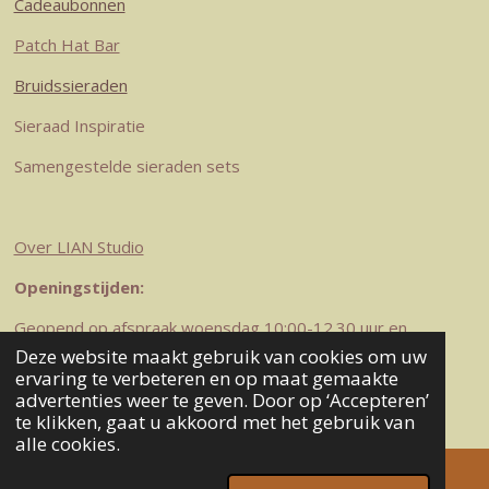
Cadeaubonnen
Patch Hat Bar
Bruidssieraden
Sieraad Inspiratie
Samengestelde sieraden sets
Over LIAN Studio
Openingstijden:
Geopend op afspraak woensdag 10:00-12.30 uur en
zaterdag 10-12.30 uur
Deze website maakt gebruik van cookies om uw
© 2023-2026 LIAN Studio
ervaring te verbeteren en op maat gemaakte
advertenties weer te geven. Door op ‘Accepteren’
Powered by
JouwWeb
te klikken, gaat u akkoord met het gebruik van
alle cookies.