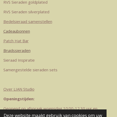
a
s
n
k
p
RVS Sieraden goldplated
m
t
RVS Sieraden silverplated
Bedelsieraad samenstellen
Cadeaubonnen
Patch Hat Bar
Bruidssieraden
Sieraad Inspiratie
Samengestelde sieraden sets
Over LIAN Studio
Openingstijden:
Geopend op afspraak woensdag 10:00-12.30 uur en
zaterdag 10-12.30 uur
Deze website maakt gebruik van cookies om uw