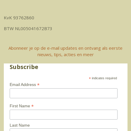
KvK 93762860
BTW NL005041672B73
Abonneer je op de e-mail updates en ontvang als eerste
nieuws, tips, acties en meer
Subscribe
*
indicates required
*
Email Address
*
First Name
Last Name