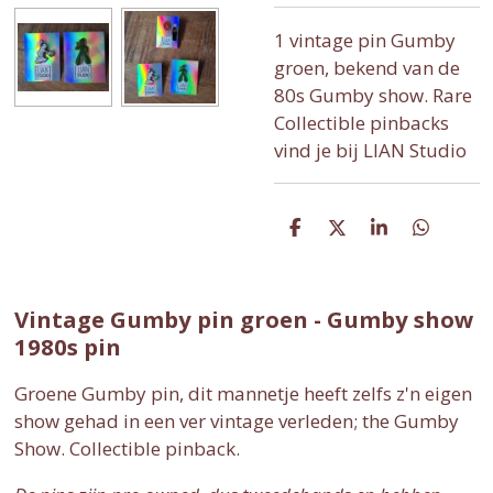
1 vintage pin Gumby
groen, bekend van de
80s Gumby show. Rare
Collectible pinbacks
vind je bij LIAN Studio
D
D
S
D
e
e
h
e
l
e
a
l
e
l
r
e
n
e
n
Vintage Gumby pin groen - Gumby show
1980s pin
Groene Gumby pin, dit mannetje heeft zelfs z'n eigen
show gehad in een ver vintage verleden; the Gumby
Show. Collectible pinback.