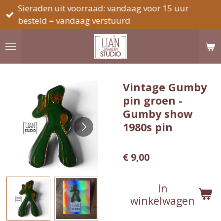
Sieraden uit voorraad: vandaag voor 15 uur
Ga
besteld = vandaag verstuurd
direct
naar
de
hoofdinhoud
Vintage Gumby
pin groen -
Gumby show
1980s pin
€ 9,00
In
winkelwagen