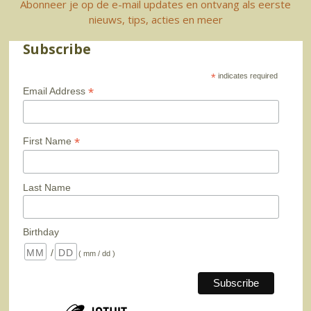
Abonneer je op de e-mail updates en ontvang als eerste
nieuws, tips, acties en meer
Subscribe
*
indicates required
*
Email Address
*
First Name
Last Name
Birthday
/
( mm / dd )