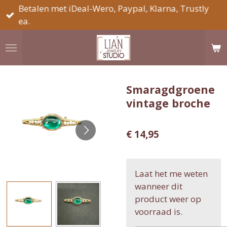
Betalen met iDeal-Wero, Paypal, Klarna, Trustly
Ga
ea.
direct
naar
de
hoofdinhoud
Smaragdgroene
vintage broche
€ 14,95
Laat het me weten
wanneer dit
product weer op
voorraad is.