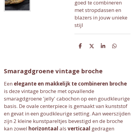
goed te combineren
met stropdassen en
blazers in jouw unieke
stijl
D
D
S
D
e
e
h
e
l
e
a
l
e
l
r
e
n
e
n
Smaragdgroene vintage broche
Een
elegante en makkelijk te combineren broche
is deze vintage broche met opvallende
smaragdgroene 'jelly' cabochon op een goudkleurige
basis. De ovale centerpiece is gemaakt van kunststof
en gevat in een goudkleurige setting. Aan weerszijden
zijn 2 kleine kunstpareltjes bevestigd en de broche
kan zowel
horizontaal
als
verticaal
gedragen