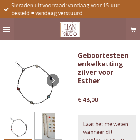
Sieraden uit voorraad: vandaag voor 15 uur
Ga
besteld = vandaag verstuurd
direct
naar
de
hoofdinhoud
Geboortesteen
enkelketting
zilver voor
Esther
€ 48,00
Laat het me weten
wanneer dit
product weer op