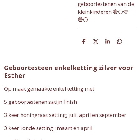
geboortestenen van de
kleinkinderen 🔴⚪🩵
🔵⚪
D
D
S
D
e
e
h
e
l
e
a
l
e
l
r
e
n
e
n
Geboortesteen enkelketting zilver voor
Esther
Op maat gemaakte enkelketting met
5 geboortestenen satijn finish
3 keer honingraat setting; juli, april en september
3 keer ronde setting ; maart en april