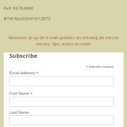
KvK 93762860
BTW NL005041672B73
Abonneer je op de e-mail updates en ontvang als eerste
nieuws, tips, acties en meer
Subscribe
*
indicates required
*
Email Address
*
First Name
Last Name