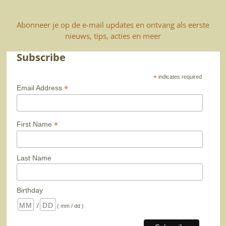
Abonneer je op de e-mail updates en ontvang als eerste
nieuws, tips, acties en meer
Subscribe
*
indicates required
*
Email Address
*
First Name
Last Name
Birthday
/
( mm / dd )