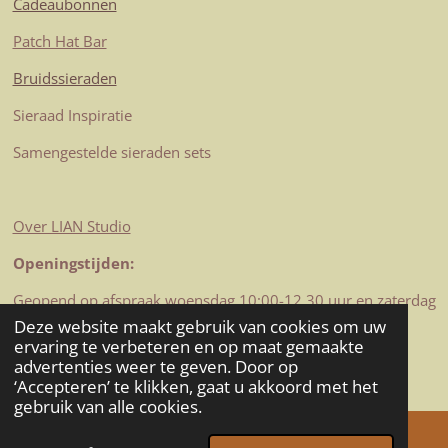
Cadeaubonnen
Patch Hat Bar
Bruidssieraden
Sieraad Inspiratie
Samengestelde sieraden sets
Over LIAN Studio
Openingstijden:
Geopend op afspraak woensdag 10:00-12.30 uur en zaterdag
10-12.30 uur
Deze website maakt gebruik van cookies om uw
© 2023-2026 LIAN Studio
ervaring te verbeteren en op maat gemaakte
advertenties weer te geven. Door op
Powered by
JouwWeb
‘Accepteren’ te klikken, gaat u akkoord met het
gebruik van alle cookies.