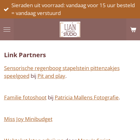
Sieraden uit voorraad: vandaag voor 15 uur besteld
Ga
= vandaag verstuurd
direct
naar
de
hoofdinhoud
Link Partners
Sensorische regenboog stapelstein pittenzakjes
speelgoed
bij
Pit and play
.
Familie fotoshoot
bij
Patricia Mallens Fotografie
.
Miss Joy Minibudget