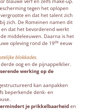
or blauwe verf en zelfs make-up.
 bescherming tegen het oplopen
n vergrootte en dat het talent zich
 bij zich. De Romeinen namen dit
et en dat het bevorderend werkt
in de middeleeuwen. Daarna is het
de
euwe opleving rond de 19
eeuw
stelijke blokkades.
derde oog en de pijnappelklier.
serende werking op de
s gestructureerd kan aanpakken
elfs beperkende denk- en
ouse.
ermindert je prikkelbaarheid
en