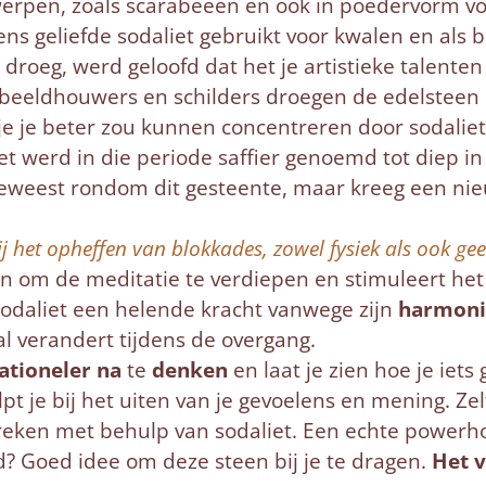
werpen, zoals scarabeeën en ook in poedervorm vo
ns geliefde sodaliet gebruikt voor kwalen en als
je droeg, werd geloofd dat het je artistieke talente
 beeldhouwers en schilders droegen de edelsteen
t je je beter zou kunnen concentreren door sodali
iet werd in die periode saffier genoemd tot diep 
 geweest rondom dit gesteente, maar kreeg een ni
ij het opheffen van blokkades, zowel fysiek als ook gee
n om de meditatie te verdiepen en stimuleert het 
sodaliet een helende kracht vanwege zijn
harmoni
l verandert tijdens de overgang.
ationeler na
te
denken
en laat je zien hoe je iet
lpt je bij het uiten van je gevoelens en mening. Z
eken met behulp van sodaliet. Een echte powerh
d? Goed idee om deze steen bij je te dragen.
Het v