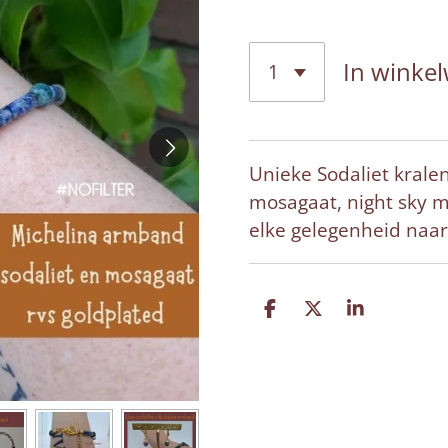
In winke
Unieke Sodaliet krale
mosagaat, night sky mi
elke gelegenheid naar
D
D
S
e
e
h
l
e
a
e
l
r
n
e