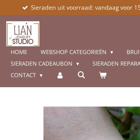
Sieraden uit voorraad: vandaag voor 1
Ga
direct
naar
de
hoofdinhoud
HOME
WEBSHOP CATEGORIEËN
BRUI
SIERADEN CADEAUBON
SIERADEN REPAR
CONTACT