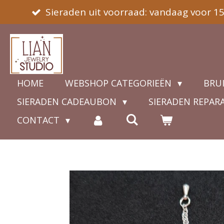
Sieraden uit voorraad: vandaag voor 1
Ga
direct
naar
de
hoofdinhoud
HOME
WEBSHOP CATEGORIEËN
BRU
SIERADEN CADEAUBON
SIERADEN REPAR
CONTACT