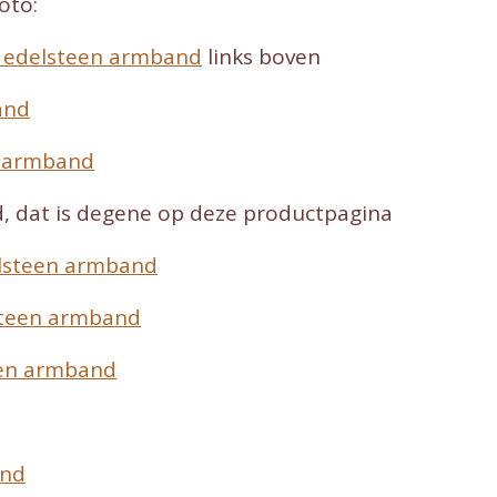
oto:
i edelsteen armband
links boven
and
n armband
, dat is degene op deze productpagina
elsteen armband
steen armband
een armband
and