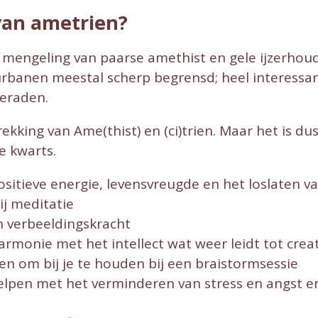
van ametrien?
 mengeling van paarse amethist en gele ijzerhou
rbanen meestal scherp begrensd; heel interessant
ieraden.
king van Ame(thist) en (ci)trien. Maar het is dus
e kwarts.
ositieve energie, levensvreugde en het loslaten v
ij meditatie
en verbeeldingskracht
 harmonie met het intellect wat weer leidt tot crea
n om bij je te houden bij een braistormsessie
 helpen met het verminderen van stress en angst 