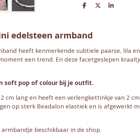
D
D
S
e
e
h
l
e
a
e
l
r
n
e
ini edelsteen armband
and heeft kenmerkende subtiele paarse, lila en g
moment een trend. En deze facetgeslepen kraaltje
soft pop of colour bij je outfit.
2 cm lang en heeft een verlengkettinkje van 2 cm
 op sterk Beadalon elastiek en is afgewerkt met 
n armbandje beschikbaar in de shop.