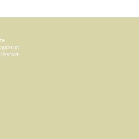
eze
ogen niet
af worden