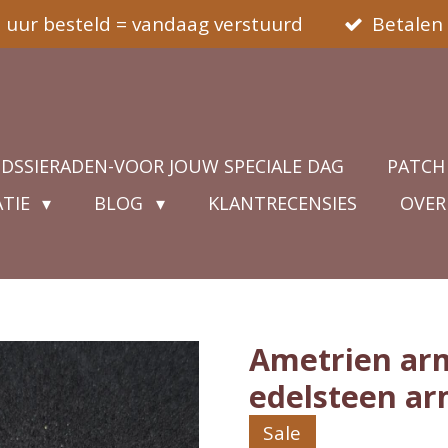
5 uur besteld = vandaag verstuurd
Betalen 
IDSSIERADEN-VOOR JOUW SPECIALE DAG
PATCH
ATIE
BLOG
KLANTRECENSIES
OVER
Ametrien ar
edelsteen a
Sale