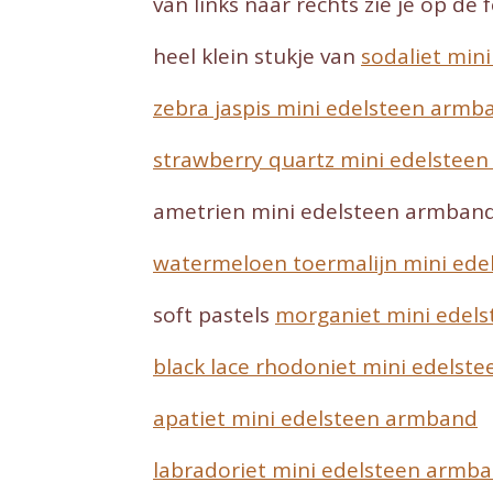
van links naar rechts zie je op de f
heel klein stukje van
sodaliet min
zebra jaspis mini edelsteen armb
strawberry quartz mini edelstee
ametrien mini edelsteen armband
watermeloen toermalijn mini ed
soft pastels
morganiet mini edel
black lace rhodoniet mini edelst
apatiet mini edelsteen armband
labradoriet mini edelsteen armb