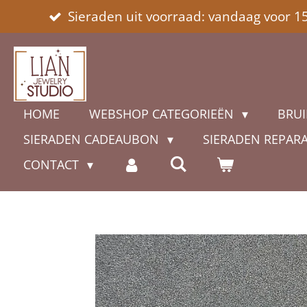
Sieraden uit voorraad: vandaag voor 1
Ga
direct
naar
de
hoofdinhoud
HOME
WEBSHOP CATEGORIEËN
BRUI
SIERADEN CADEAUBON
SIERADEN REPAR
CONTACT