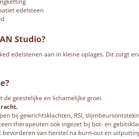
ngketting
patiet edelsteen
ed
AN Studio?
ed edelstenen aan in kleine oplages. Dit zorgt er
je?
 de geestelijke en lichamelijke groei.
kracht.
en bij gewrichtsklachten, RSI, slijmbeursontstekin
teen therapeuten ook ingezet bij bot- en gebitskla
t bevorderen van herstel na burn-out en uitputti