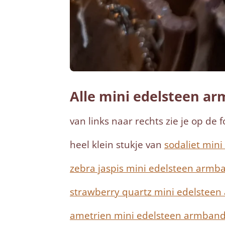
Alle mini edelsteen ar
van links naar rechts zie je op de f
heel klein stukje van
sodaliet min
zebra jaspis mini edelsteen armb
strawberry quartz mini edelstee
ametrien mini edelsteen armband