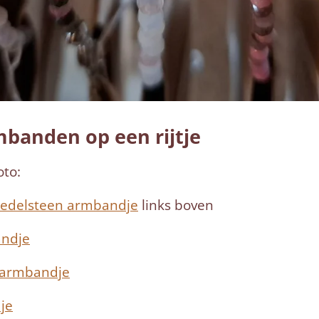
mbanden op een rijtje
oto:
i edelsteen armbandje
links boven
andje
n armbandje
je