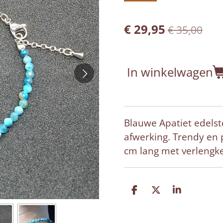
€ 29,95
€ 35,00
In winkelwagen
Blauwe Apatiet edels
afwerking. Trendy en 
cm lang met verlengk
D
D
S
e
e
h
l
e
a
e
l
r