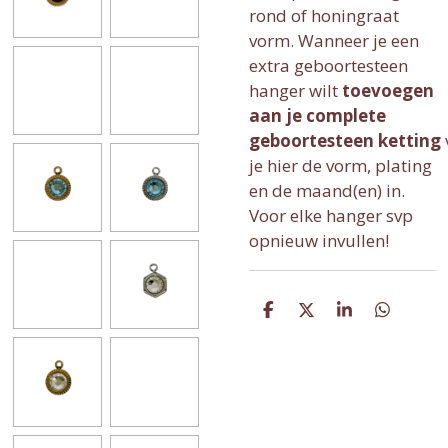
rond of honingraat
vorm. Wanneer je een
extra geboortesteen
hanger wilt
toevoegen
aan je complete
geboortesteen ketting
je hier de vorm, plating
en de maand(en) in.
Voor elke hanger svp
opnieuw invullen!
D
D
S
D
e
e
h
e
l
e
a
l
e
l
r
e
n
e
n