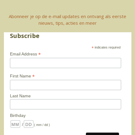
Abonneer je op de e-mail updates en ontvang als eerste
nieuws, tips, acties en meer
Subscribe
*
indicates required
*
Email Address
*
First Name
Last Name
Birthday
/
( mm / dd )