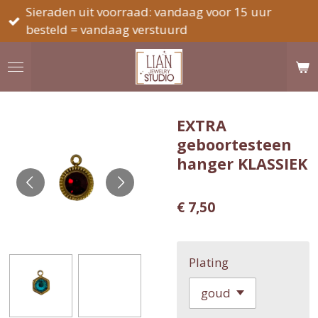
Sieraden uit voorraad: vandaag voor 15 uur
Ga
besteld = vandaag verstuurd
direct
naar
de
hoofdinhoud
EXTRA
geboortesteen
hanger KLASSIEK
€ 7,50
Plating