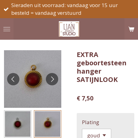
Sieraden uit voorraad: vandaag voor 15 uur
Ga
besteld = vandaag verstuurd
direct
naar
de
hoofdinhoud
EXTRA
geboortesteen
hanger
SATIJNLOOK
€ 7,50
Plating