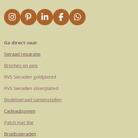
I
P
L
F
W
n
i
i
a
h
s
n
n
c
a
t
t
k
e
t
Ga direct naar
a
e
e
b
s
Sieraad reparatie
g
r
d
o
A
r
e
I
o
p
Broches en pins
a
s
n
k
p
RVS Sieraden goldplated
m
t
RVS Sieraden silverplated
Bedelsieraad samenstellen
Cadeaubonnen
Patch Hat Bar
Bruidssieraden