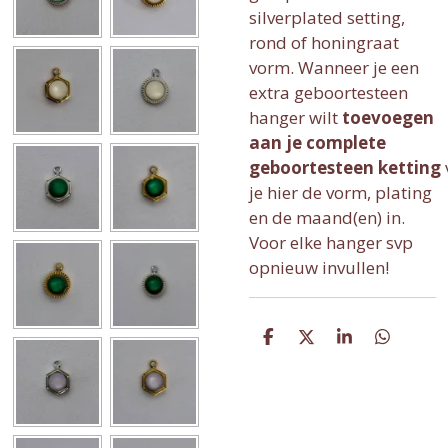
silverplated setting,
rond of honingraat
vorm. Wanneer je een
extra geboortesteen
hanger wilt
toevoegen
aan je complete
geboortesteen ketting
je hier de vorm, plating
en de maand(en) in.
Voor elke hanger svp
opnieuw invullen!
D
D
S
D
e
e
h
e
l
e
a
l
e
l
r
e
n
e
n