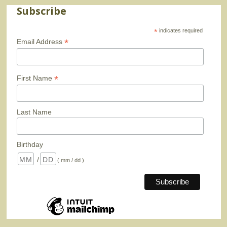
Subscribe
*
indicates required
*
Email Address
*
First Name
Last Name
Birthday
/
( mm / dd )