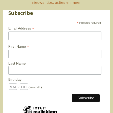
nieuws, tips, acties en meer
Subscribe
*
indicates required
*
Email Address
*
First Name
Last Name
Birthday
/
( mm / dd )