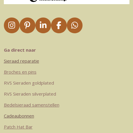
I
P
L
F
W
n
i
i
a
h
s
n
n
c
a
t
t
k
e
t
Ga direct naar
a
e
e
b
s
Sieraad reparatie
g
r
d
o
A
r
e
I
o
p
Broches en pins
a
s
n
k
p
RVS Sieraden goldplated
m
t
RVS Sieraden silverplated
Bedelsieraad samenstellen
Cadeaubonnen
Patch Hat Bar