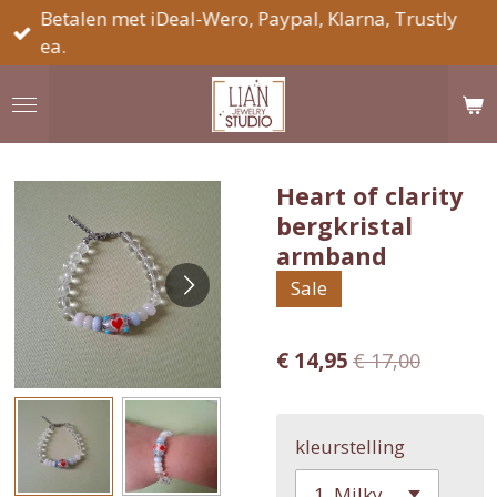
Betalen met iDeal-Wero, Paypal, Klarna, Trustly
Ga
ea.
direct
naar
de
hoofdinhoud
Heart of clarity
bergkristal
armband
Sale
€ 14,95
€ 17,00
kleurstelling