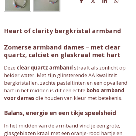
D
D
S
D
e
e
h
e
l
e
a
l
e
l
r
e
n
e
n
Heart of clarity bergkristal armband
Zomerse armband dames – met clear
quartz, calciet en glaskraal met hart
Deze
clear quartz armband
straalt als zonlicht op
helder water. Met zijn glinsterende AA kwaliteit
bergkristallen, zachte pasteltinten en een opvallend
hart in het midden is dit een echte
boho armband
voor dames
die houden van kleur met betekenis.
Balans, energie en een tikje speelsheid
In het midden van de armband vind je een grote,
glasgeblazen kraal met een oranje-rood hartje en