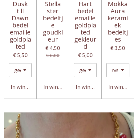
Dusk
Stella
Hart
Mokka
till
ster
bedel
Aura
Dawn
bedeltj
emaille
kerami
bedel
e
goldpla
ek
emaille
goudkl
ted
bedeltj
goldpla
eur
gekleur
es
ted
d
€ 4,50
€ 3,50
€ 5,50
€ 5,00
€ 6,00
In winkelwagen
In winkelwagen
In winkelwagen
In winkelwa