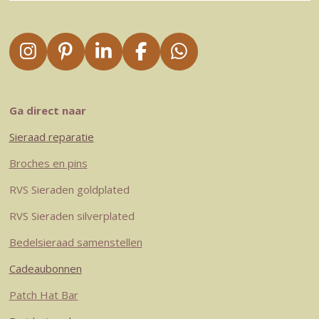
I
P
L
F
W
n
i
i
a
h
s
n
n
c
a
t
t
k
e
t
Ga direct naar
a
e
e
b
s
Sieraad reparatie
g
r
d
o
A
r
e
I
o
p
Broches en pins
a
s
n
k
p
RVS Sieraden goldplated
m
t
RVS Sieraden silverplated
Bedelsieraad samenstellen
Cadeaubonnen
Patch Hat Bar