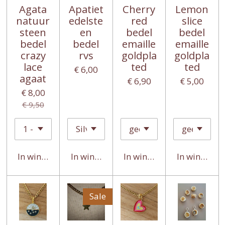
Agata
Apatiet
Cherry
Lemon
natuur
edelste
red
slice
steen
en
bedel
bedel
bedel
bedel
emaille
emaille
crazy
rvs
goldpla
goldpla
lace
ted
ted
€ 6,00
agaat
€ 6,90
€ 5,00
€ 8,00
€ 9,50
In winkelwagen
In winkelwagen
In winkelwagen
In winkelwa
Sale