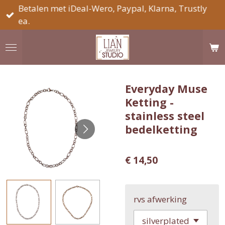
Betalen met iDeal-Wero, Paypal, Klarna, Trustly
Ga
ea.
direct
naar
de
hoofdinhoud
Everyday Muse
Ketting -
stainless steel
bedelketting
€ 14,50
rvs afwerking