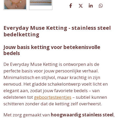
D
D
S
D
e
e
h
e
l
e
a
l
e
l
r
e
n
e
n
Everyday Muse Ketting - stainless steel
bedelketting
Jouw basis ketting voor betekenisvolle
bedels
De Everyday Muse Ketting is ontworpen als de
perfecte basis voor jouw persoonlijke verhaal.
Minimalistisch en stijlvol, maar krachtig in zijn
eenvoud. Het gladde schakelontwerp voelt licht en
elegant aan, zodat jouw favoriete bedels – van
edelstenen tot
geboortesteentjes
– subtiel kunnen
schitteren zonder dat de ketting zelf overheerst.
Met zorg gemaakt van
hoogwaardig stainless steel
,