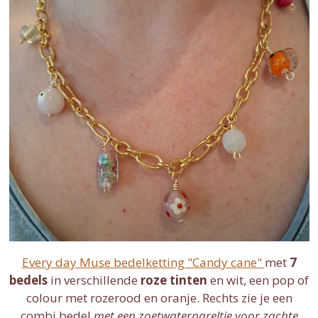
Every day Muse bedelketting "Candy cane"
met
7
bedels
in verschillende
roze tinten
en wit, een pop of
colour met rozerood en oranje. Rechts zie je een
combi bedel
met een zoetwaterpareltje voor zachte