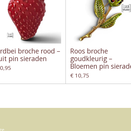
rdbei broche rood –
Roos broche
uit pin sieraden
goudkleurig –
Bloemen pin sierad
10,95
€ 10,75
eze