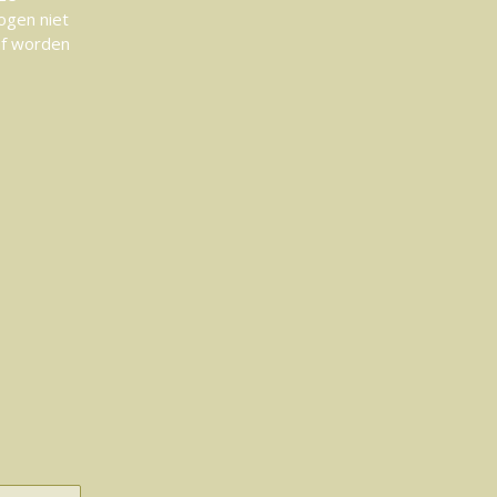
ogen niet
af worden