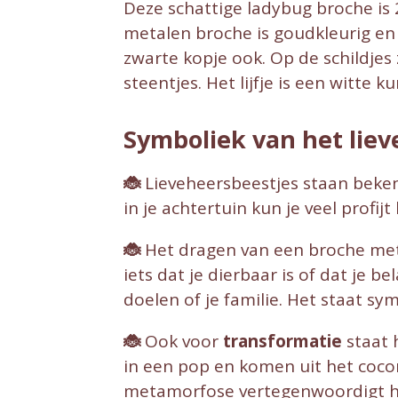
Deze schattige ladybug broche is 2
metalen broche is goudkleurig en h
zwarte kopje ook. Op de schildjes 
steentjes. Het lijfje is een witte 
Symboliek van het liev
🐞
Lieveheersbeestjes staan beken
in je achtertuin kun je veel profi
🐞
Het dragen van een broche met
iets dat je dierbaar is of dat je 
doelen of je familie. Het staat s
🐞
Ook voor
transformatie
staat 
in een pop en komen uit het coconn
metamorfose vertegenwoordigt he