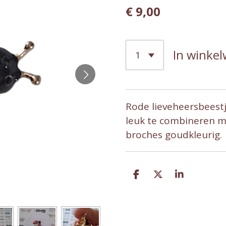
€ 9,00
In winke
Rode lieveheersbeestje
leuk te combineren m
broches goudkleurig.
D
D
S
e
e
h
l
e
a
e
l
r
n
e