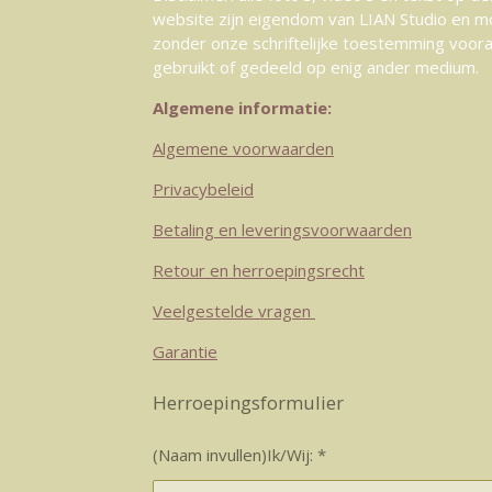
website zijn eigendom van LIAN Studio en m
zonder onze schriftelijke toestemming voor
gebruikt of gedeeld op enig ander medium.
Algemene informatie:
Algemene voorwaarden
Privacybeleid
Betaling en leveringsvoorwaarden
Retour en herroepingsrecht
Veelgestelde vragen
Garantie
Herroepingsformulier
(Naam invullen)Ik/Wij: *