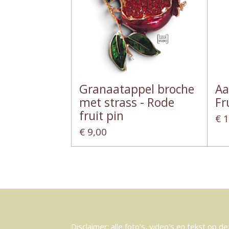
Granaatappel broche
Aa
met strass - Rode
Fr
fruit pin
€ 
€ 9,00
Disclaimer: alle foto's, video's en tekst op d