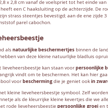
,8 x 2,8 cm vanaf de voelspriet tot het einde van 
eeft een C haaksluiting op de achterzijde. De rod
zijn strass steentjes bevestigd; aan de ene zijde 
kunststof parel cabochon.
eheersbeestje
d als
natuurlijke beschermertjes
binnen de landb
jt hebben van deze kleine natuurlijke bladluis opru
 lieveheersbeestje kan staan voor
persoonlijke 
belangrijk vindt om te beschermen. Het kan hier g
ymbool voor
bescherming
die je geniet ook
in zwar
het kleine lieveheersbeestje symbool. Zelf worden
etje als de kleurrijke kleine kevertjes die we al
t rode lieveheersbeestje
persoonlijke groei
en t