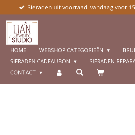
Sieraden uit voorraad: vandaag voor 1
Ga
direct
naar
de
hoofdinhoud
HOME
WEBSHOP CATEGORIEËN
BRU
SIERADEN CADEAUBON
SIERADEN REPAR
CONTACT