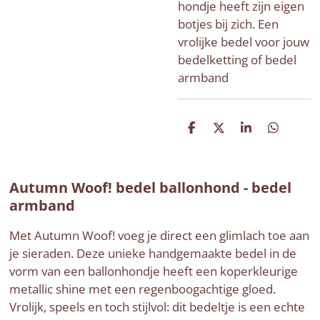
hondje heeft zijn eigen
botjes bij zich. Een
vrolijke bedel voor jouw
bedelketting of bedel
armband
D
D
S
D
e
e
h
e
l
e
a
l
e
l
r
e
n
e
n
Autumn Woof! bedel ballonhond - bedel
armband
Met Autumn Woof! voeg je direct een glimlach toe aan
je sieraden. Deze unieke handgemaakte bedel in de
vorm van een ballonhondje heeft een koperkleurige
metallic shine met een regenboogachtige gloed.
Vrolijk, speels en toch stijlvol: dit bedeltje is een echte