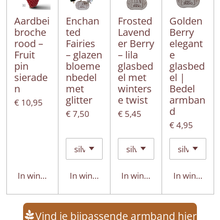
Aardbei
Enchan
Frosted
Golden
broche
ted
Lavend
Berry
rood –
Fairies
er Berry
elegant
Fruit
– glazen
– lila
e
pin
bloeme
glasbed
glasbed
sierade
nbedel
el met
el |
n
met
winters
Bedel
glitter
e twist
armban
€ 10,95
d
€ 7,50
€ 5,45
€ 4,95
In winkelwagen
In winkelwagen
In winkelwagen
In winkelwa
Vind je bijpassende armband hier