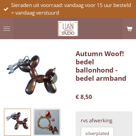
Sieraden uit voorraad: vandaag voor 15 uur besteld
Ga
= vandaag verstuurd
direct
naar
de
hoofdinhoud
Autumn Woof!
bedel
ballonhond -
bedel armband
€ 8,50
rvs afwerking
silverplated