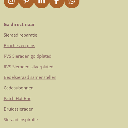
I
P
L
F
W
n
i
i
a
h
s
n
n
c
a
t
t
k
e
t
Ga direct naar
a
e
e
b
s
Sieraad reparatie
g
r
d
o
A
r
e
I
o
p
Broches en pins
a
s
n
k
p
RVS Sieraden goldplated
m
t
RVS Sieraden silverplated
Bedelsieraad samenstellen
Cadeaubonnen
Patch Hat Bar
Bruidssieraden
Sieraad Inspiratie