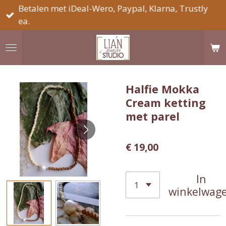
Betalen met iDeal-Wero, Paypal, Klarna, Trustly
Ga
ea.
direct
naar
de
hoofdinhoud
Halfie Mokka
Cream ketting
met parel
€ 19,00
In
winkelwag