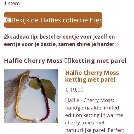
s
s
s
s
s
1 stem
e
t
t
t
t
t
t
m
i
e
e
e
e
e
m
Bekijk de Halfies collectie hier
n
e
r
r
r
r
r
g
n
:
🎁
cadeau tip: bestel er eentje voor jezelf en
r
r
r
r
5
eentje voor je bestie, samen shine je harder
✨
e
e
e
e
s
n
n
n
n
t
Halfie Cherry Moss 👇🏽ketting met parel
e
Halfie Cherry Moss
r
ketting met parel
r
e
€ 19,00
n
Halfie - Cherry Moss:
handgemaakte limited
edition ketting in warme
cherry tones met
natuurlijke parel. Perfect