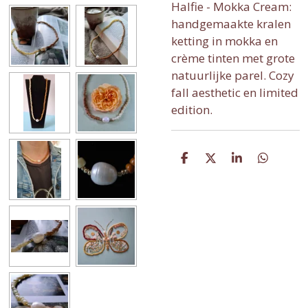
Halfie - Mokka Cream:
handgemaakte kralen
ketting in mokka en
crème tinten met grote
natuurlijke parel. Cozy
fall aesthetic en limited
edition.
D
D
S
D
e
e
h
e
l
e
a
l
e
l
r
e
n
e
n