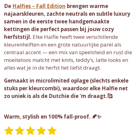
De
Halfies – Fall Edition
brengen warme
najaarskleuren, zachte neutrals en subtle luxury
samen in de eerste twee handgemaakte
kettingen die perfect passen bij jouw cozy
herfststijl.
Elke Halfie heeft twee verschillende
kleurenhelften en een grote natuurlijke parel als
centraal accent — een mix van speelsheid en rust die
moeiteloos matcht met knits, teddy’s, latte looks en
alles wat je in de herfst het liefst draagt.
Gemaakt in microlimited oplage (slechts enkele
stuks per kleurcombi), waardoor elke Halfie net
zo uniek is als de Dutchie die ’m draagt.🥰
Warm, stylish en 100% fall-proof.
🍂✨
1
2
3
4
5
S
R
t
a