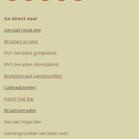
n
i
i
a
h
s
n
n
c
a
t
t
k
e
t
Ga direct naar
a
e
e
b
s
Sieraad reparatie
g
r
d
o
A
r
e
I
o
p
Broches en pins
a
s
n
k
p
RVS Sieraden goldplated
m
t
RVS Sieraden silverplated
Bedelsieraad samenstellen
Cadeaubonnen
Patch Hat Bar
Bruidssieraden
Sieraad Inspiratie
Samengestelde sieraden sets