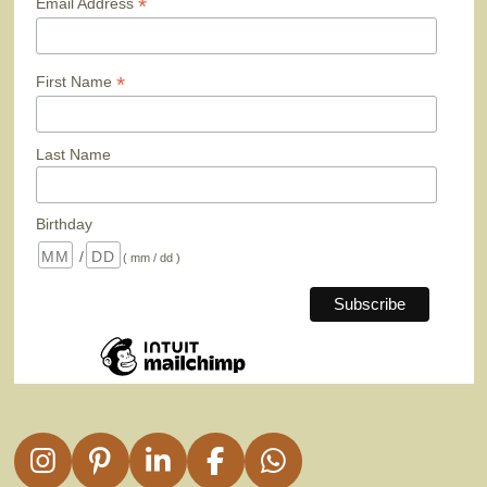
*
Email Address
*
First Name
Last Name
Birthday
/
( mm / dd )
I
P
L
F
W