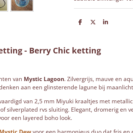
D
D
S
e
e
h
l
e
a
e
l
r
n
e
tting - Berry Chic ketting
inten van
Mystic Lagoon
. Zilvergrijs, mauve en 
denken aan een glinsterende lagune bij maanlicht
aardigd van 2,5 mm Miyuki kraaltjes met metallic 
 silverplated rvs sluiting. Elegant, dromerig en ve
oor een layered boho look.
Mystic Dew
voor een harmonieus duo dat fris en 