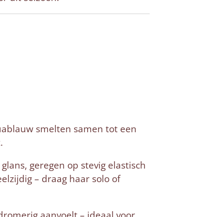
aquablauw smelten samen tot een
.
glans, geregen op stevig elastisch
elzijdig – draag haar solo of
dromerig aanvoelt – ideaal voor