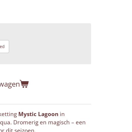
ted
lwagen
etting
Mystic Lagoon
in
 aqua. Dromerig en magisch – een
or dit seizoen.