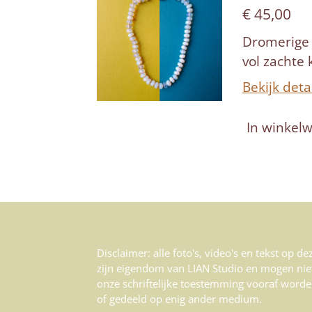
€ 45,00
Dromerige 
vol zachte
Bekijk deta
In winkel
Disclaimer: alle foto's, video's en tekst op d
zijn eigendom van LIAN Studio en mogen nie
onze schriftelijke toestemming vooraf worde
of gedeeld op enig ander medium.