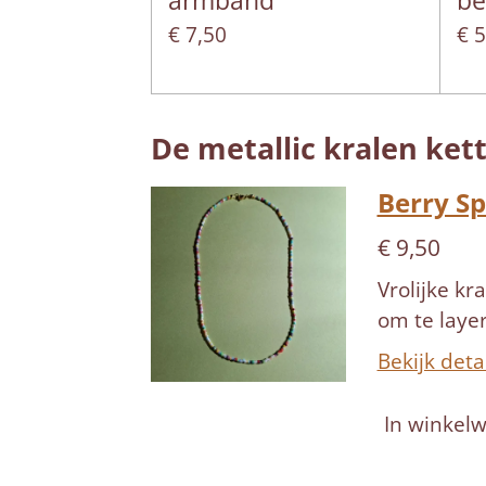
armband
be
€ 7,50
€ 
De metallic kralen kett
Berry Sp
€ 9,50
Vrolijke kr
om te layer
Bekijk deta
In winkel