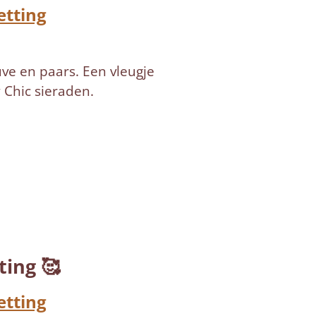
etting
ve en paars. Een vleugje
 Chic sieraden.
ting 🥰
etting