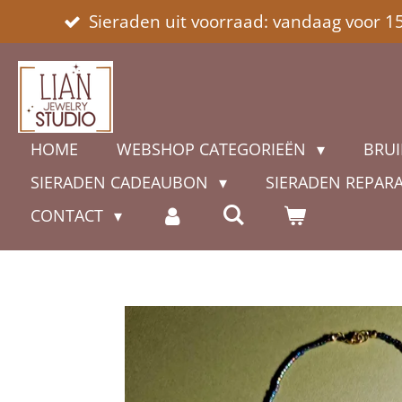
Sieraden uit voorraad: vandaag voor 1
Ga
direct
naar
de
hoofdinhoud
HOME
WEBSHOP CATEGORIEËN
BRUI
SIERADEN CADEAUBON
SIERADEN REPAR
CONTACT