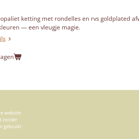
opaliet ketting met rondelles en rvs goldplated 
 kleuren — een vleugje magie.
ils
wagen
eze website
t zonder
n gebruikt