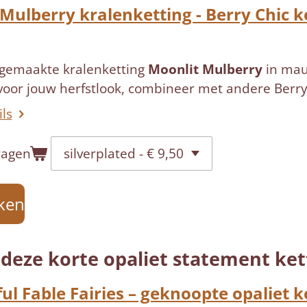
Mulberry kralenketting - Berry Chic k
gemaakte kralenketting
Moonlit Mulberry
in mau
voor jouw herfstlook, combineer met andere Berry
ils
wagen
jken
deze korte opaliet statement ket
l Fable Fairies – geknoopte opaliet k