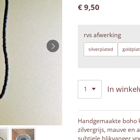
€ 9,50
rvs afwerking
silverplated
goldpla
In winke
Handgemaakte boho k
zilvergrijs, mauve en
subtiele blikvanger vo