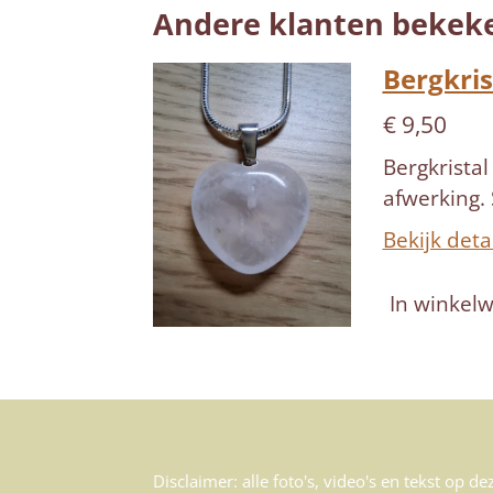
Andere klanten bekek
Bergkris
€ 9,50
Bergkristal
afwerking. 
Bekijk deta
In winkel
Disclaimer: alle foto's, video's en tekst op d