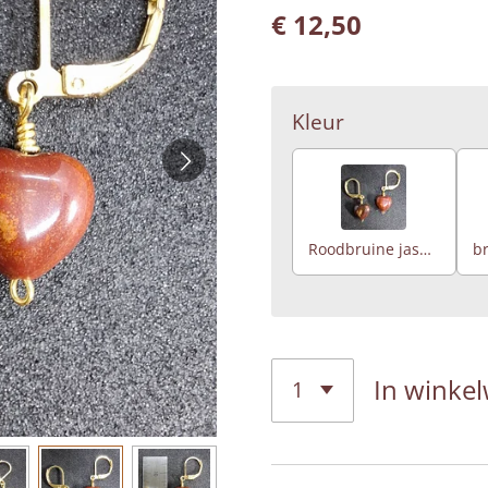
€ 12,50
Kleur
Roodbruine jaspis
br
In winke