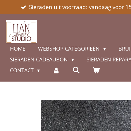
Sieraden uit voorraad: vandaag voor 1
Ga
direct
naar
de
hoofdinhoud
HOME
WEBSHOP CATEGORIEËN
BRUI
SIERADEN CADEAUBON
SIERADEN REPAR
CONTACT