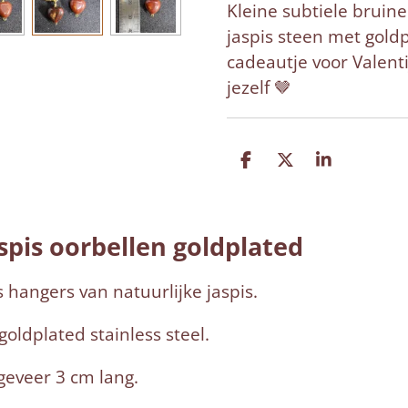
Kleine subtiele bruine
jaspis steen met goldp
cadeautje voor Valent
jezelf 🤎
D
D
S
e
e
h
l
e
a
e
l
r
n
e
spis oorbellen goldplated
 hangers van natuurlijke jaspis.
goldplated stainless steel.
geveer 3 cm lang.