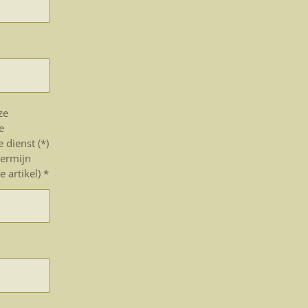
ze
e
 dienst (*)
termijn
 artikel) *