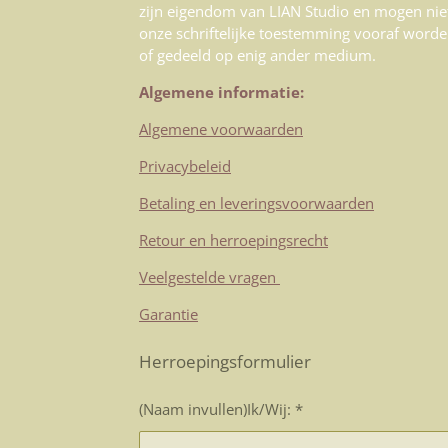
zijn eigendom van LIAN Studio en mogen nie
onze schriftelijke toestemming vooraf worde
of gedeeld op enig ander medium.
Algemene informatie:
Algemene voorwaarden
Privacybeleid
Betaling en leveringsvoorwaarden
Retour en herroepingsrecht
Veelgestelde vragen
Garantie
Herroepingsformulier
(Naam invullen)Ik/Wij: *