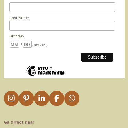
Last Name
Birthday
/
( mm / dd )
I
P
L
F
W
n
i
i
a
h
s
n
n
c
a
t
t
k
e
t
Ga direct naar