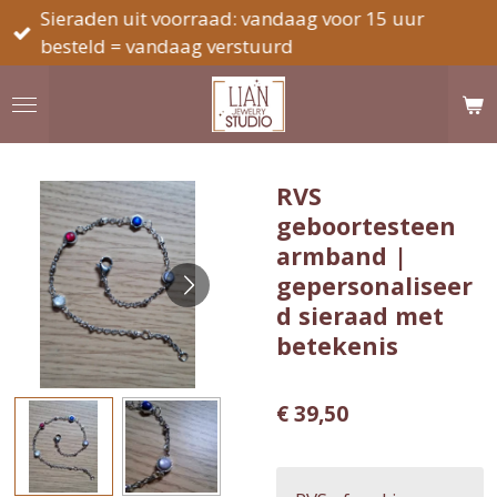
Sieraden uit voorraad: vandaag voor 15 uur
Ga
besteld = vandaag verstuurd
direct
naar
de
hoofdinhoud
RVS
geboortesteen
armband |
gepersonaliseer
d sieraad met
betekenis
€ 39,50