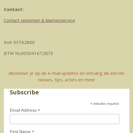
Contact:
Contact opnemen & klantenservice
KvK 93762860
BTW NL005041672B73
Abonneer je op de e-mail updates en ontvang als eerste
nieuws, tips, acties en meer
Subscribe
*
indicates required
*
Email Address
*
First Name