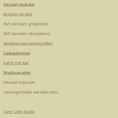
a
e
e
b
s
Sieraad reparatie
g
r
d
o
A
r
e
I
o
p
Broches en pins
a
s
n
k
p
RVS Sieraden goldplated
m
t
RVS Sieraden silverplated
Bedelsieraad samenstellen
Cadeaubonnen
Patch Hat Bar
Bruidssieraden
Sieraad Inspiratie
Samengestelde sieraden sets
Over LIAN Studio