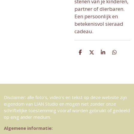
stenen van je kinderen,
partner of dierbaren.
Een persoonlijk en
betekenisvol sieraad
cadeau.
D
D
S
D
e
e
h
e
l
e
a
l
e
l
r
e
n
e
n
Disclaimer: alle foto's, video's en tekst op deze website zijn
eigendom van LIAN Studio en mogen niet zonder onze
schriftelijke toestemming vooraf worden gebruikt of gedeeld
op enig ander medium.
Algemene informatie: