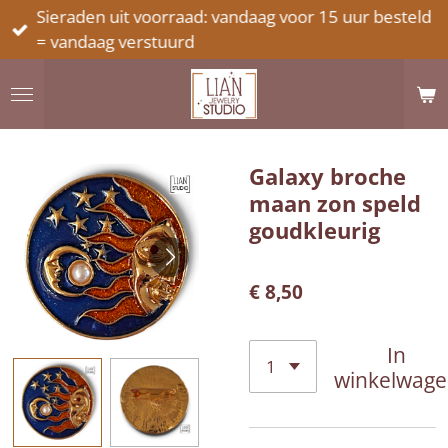
Sieraden uit voorraad: vandaag voor 15 uur besteld
Ga
= vandaag verstuurd
direct
naar
de
hoofdinhoud
Galaxy broche
maan zon speld
goudkleurig
€ 8,50
In
winkelwag