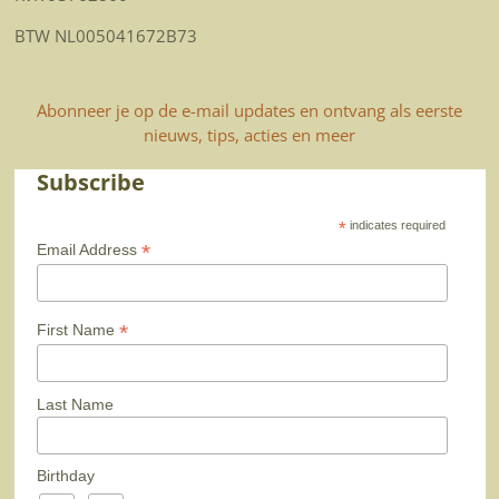
BTW NL005041672B73
Abonneer je op de e-mail updates en ontvang als eerste
nieuws, tips, acties en meer
Subscribe
*
indicates required
*
Email Address
*
First Name
Last Name
Birthday