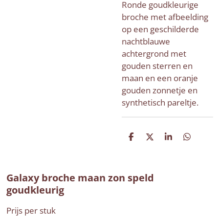
Ronde goudkleurige
broche met afbeelding
op een geschilderde
nachtblauwe
achtergrond met
gouden sterren en
maan en een oranje
gouden zonnetje en
synthetisch pareltje.
D
D
S
D
e
e
h
e
l
e
a
l
e
l
r
e
n
e
n
Galaxy broche maan zon speld
goudkleurig
Prijs per stuk