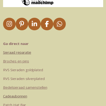
I
P
L
F
W
n
i
i
a
h
s
n
n
c
a
t
t
k
e
t
Ga direct naar
a
e
e
b
s
Sieraad reparatie
g
r
d
o
A
r
e
I
o
p
Broches en pins
a
s
n
k
p
RVS Sieraden goldplated
m
t
RVS Sieraden silverplated
Bedelsieraad samenstellen
Cadeaubonnen
Patch Hat Bar