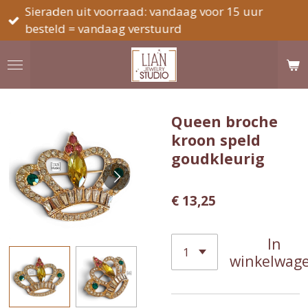
Sieraden uit voorraad: vandaag voor 15 uur
Ga
besteld = vandaag verstuurd
direct
naar
de
hoofdinhoud
Queen broche
kroon speld
goudkleurig
€ 13,25
In
winkelwag