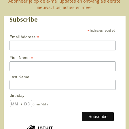
Abonneer je op de e-mail updates en ontvang als eerste
nieuws, tips, acties en meer
Subscribe
*
indicates required
*
Email Address
*
First Name
Last Name
Birthday
/
( mm / dd )