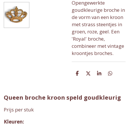
Opengewerkte
goudkleurige broche in
de vorm van een kroon
met strass steentjes in
groen, roze, geel. Een
'Royal' broche,
combineer met vintage
kroontjes broches.
D
D
S
D
e
e
h
e
l
e
a
l
e
l
r
e
n
e
n
Queen broche kroon speld goudkleurig
Prijs per stuk
Kleuren: