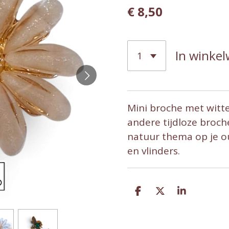
€ 8,50
In winke
Mini broche met witte 
andere tijdloze broche
natuur thema op je ou
en vlinders.
D
D
S
e
e
h
l
e
a
e
l
r