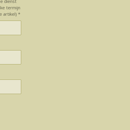
e dienst
jke termijn
 artikel) *