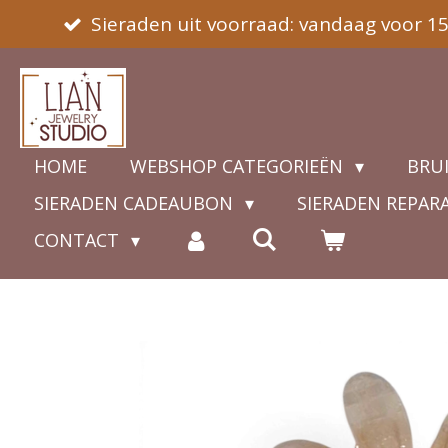
Sieraden uit voorraad: vandaag voor 1
Ga
direct
naar
de
hoofdinhoud
HOME
WEBSHOP CATEGORIEËN
BRU
SIERADEN CADEAUBON
SIERADEN REPAR
CONTACT