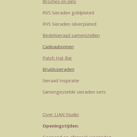
Broches en pins
r
e
I
o
p
RVS Sieraden goldplated
a
s
n
k
p
m
t
RVS Sieraden silverplated
Bedelsieraad samenstellen
Cadeaubonnen
Patch Hat Bar
Bruidssieraden
Sieraad Inspiratie
Samengestelde sieraden sets
Over LIAN Studio
Openingstijden: