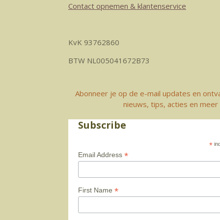
Contact opnemen & klantenservice
KvK 93762860
BTW NL005041672B73
Abonneer je op de e-mail updates en ontv
nieuws, tips, acties en meer
Subscribe
*
ind
*
Email Address
*
First Name