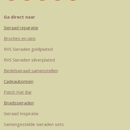
n
i
i
a
h
s
n
n
c
a
t
t
k
e
t
Ga direct naar
a
e
e
b
s
Sieraad reparatie
g
r
d
o
A
r
e
I
o
p
Broches en pins
a
s
n
k
p
RVS Sieraden goldplated
m
t
RVS Sieraden silverplated
Bedelsieraad samenstellen
Cadeaubonnen
Patch Hat Bar
Bruidssieraden
Sieraad Inspiratie
Samengestelde sieraden sets