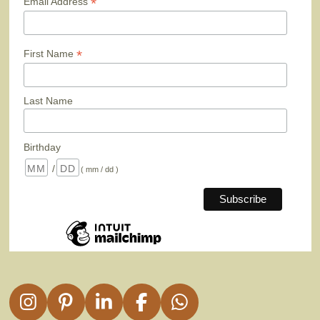
*
Email Address
*
First Name
Last Name
Birthday
/
( mm / dd )
I
P
L
F
W