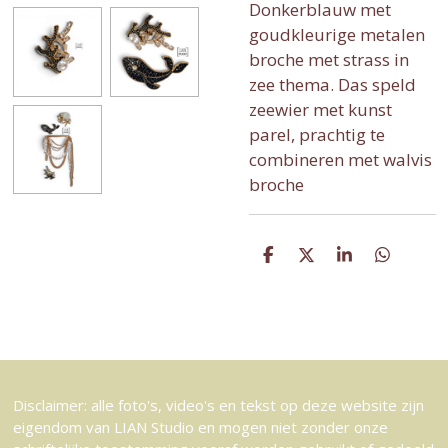
Donkerblauw met
goudkleurige metalen
broche met strass in
zee thema. Das speld
zeewier met kunst
parel, prachtig te
combineren met walvis
broche
D
D
S
D
e
e
h
e
l
e
a
l
e
l
r
e
n
e
n
Disclaimer: alle foto's, video's en tekst op deze website zijn
eigendom van LIAN Studio en mogen niet zonder onze