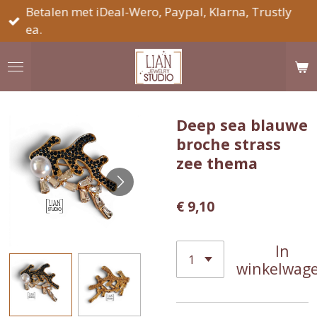
Betalen met iDeal-Wero, Paypal, Klarna, Trustly
Ga
ea.
direct
naar
de
hoofdinhoud
Deep sea blauwe
broche strass
zee thema
€ 9,10
In
winkelwag