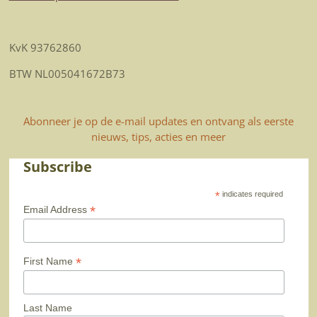
KvK 93762860
BTW NL005041672B73
Abonneer je op de e-mail updates en ontvang als eerste
nieuws, tips, acties en meer
Subscribe
*
indicates required
*
Email Address
*
First Name
Last Name