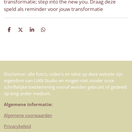
transformatie; step into the new you. Draag deze
speld als reminder voor jouw transformatie
D
D
S
D
e
e
h
e
l
e
a
l
e
l
r
e
n
e
n
Disclaimer: alle foto's, video's en tekst op deze website zijn
eigendom van LIAN Studio en mogen niet zonder onze
schriftelijke toestemming vooraf worden gebruikt of gedeeld
op enig ander medium.
Algemene informatie:
Algemene voorwaarden
Privacybeleid