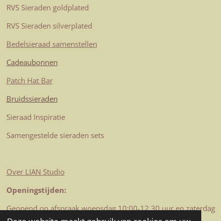
a
s
n
k
p
RVS Sieraden goldplated
m
t
RVS Sieraden silverplated
Bedelsieraad samenstellen
Cadeaubonnen
Patch Hat Bar
Bruidssieraden
Sieraad Inspiratie
Samengestelde sieraden sets
Over LIAN Studio
Openingstijden:
Geopend op afspraak woensdag 10:00-12.30 uur en zaterdag
10-12.30 uur