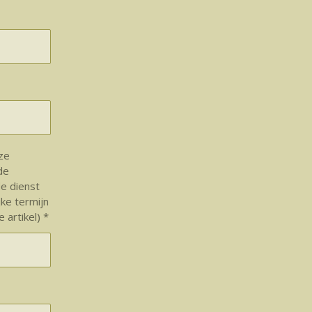
nze
de
e dienst
jke termijn
 artikel) *