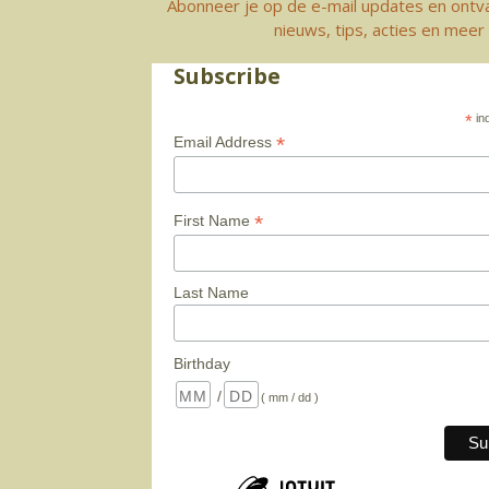
Abonneer je op de e-mail updates en ontv
nieuws, tips, acties en meer
Subscribe
*
ind
*
Email Address
*
First Name
Last Name
Birthday
/
( mm / dd )