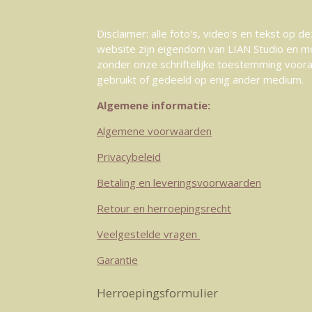
Disclaimer: alle foto's, video's en tekst op d
website zijn eigendom van LIAN Studio en m
zonder onze schriftelijke toestemming voor
gebruikt of gedeeld op enig ander medium.
Algemene informatie:
Algemene voorwaarden
Privacybeleid
Betaling en leveringsvoorwaarden
Retour en herroepingsrecht
Veelgestelde vragen
Garantie
Herroepingsformulier