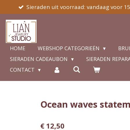
Sieraden uit voorraad: vandaag voor 1
Ga
direct
naar
de
hoofdinhoud
HOME
WEBSHOP CATEGORIEËN
BRU
SIERADEN CADEAUBON
SIERADEN REPAR
CONTACT
Ocean waves statem
€ 12,50