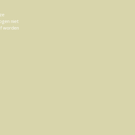
eze
ogen niet
af worden