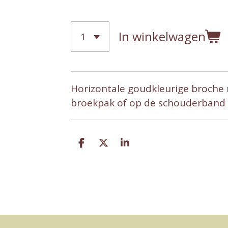
In winkelwagen
Horizontale goudkleurige broche me
broekpak of op de schouderband v
D
D
S
e
e
h
l
e
a
e
l
r
n
e