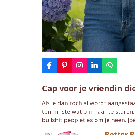
F
P
I
L
W
a
i
n
i
h
c
n
s
n
a
Cap voor je vriendin die
e
t
t
k
t
b
e
a
e
s
o
r
g
d
A
Als je dan toch al wordt aangestaa
o
e
r
I
p
tenminste wat om naar te staren: 
k
s
a
n
p
bullshit peopletjes om je heen. Joe
t
m
Better B