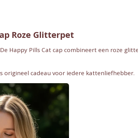
n
e
ap Roze Glitterpet
d. De Happy Pills Cat cap combineert een roze gli
als origineel cadeau voor iedere kattenliefhebber.