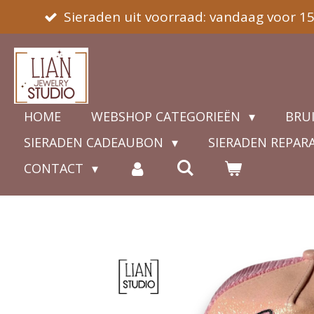
Sieraden uit voorraad: vandaag voor 1
Ga
direct
naar
de
hoofdinhoud
HOME
WEBSHOP CATEGORIEËN
BRU
SIERADEN CADEAUBON
SIERADEN REPAR
CONTACT