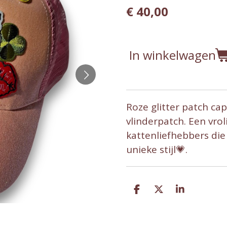
€ 40,00
In winkelwagen
Roze glitter patch ca
vlinderpatch. Een vrol
kattenliefhebbers di
unieke stijl💗.
D
D
S
e
e
h
l
e
a
e
l
r