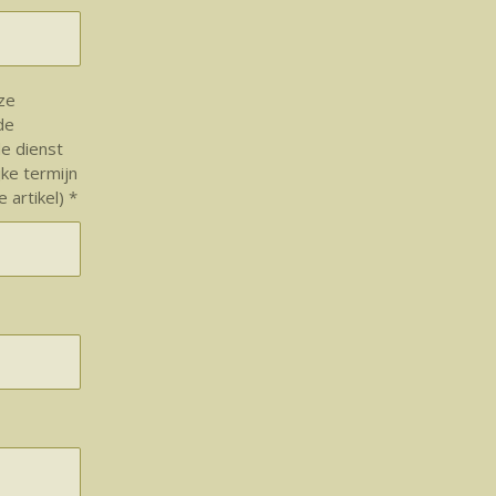
nze
de
e dienst
jke termijn
 artikel) *