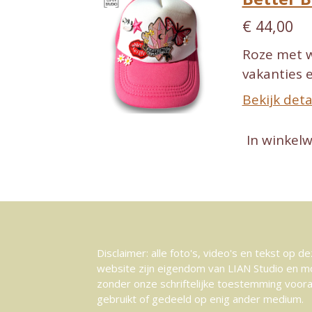
€ 44,00
Roze met w
vakanties 
Bekijk deta
In winkel
Disclaimer: alle foto's, video's en tekst op d
website zijn eigendom van LIAN Studio en m
zonder onze schriftelijke toestemming voor
gebruikt of gedeeld op enig ander medium.