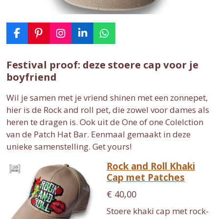
F
P
I
L
W
a
i
n
i
h
c
n
s
n
a
Festival proof: deze stoere cap voor je
e
t
t
k
t
boyfriend
b
e
a
e
s
o
r
g
d
A
o
e
r
I
p
Wil je samen met je vriend shinen met een zonnepet,
k
s
a
n
p
hier is de Rock and roll pet, die zowel voor dames als
t
m
heren te dragen is. Ook uit de One of one Colelction
van de Patch Hat Bar. Eenmaal gemaakt in deze
unieke samenstelling. Get yours!
Rock and Roll Khaki
Cap met Patches
€ 40,00
Stoere khaki cap met rock-