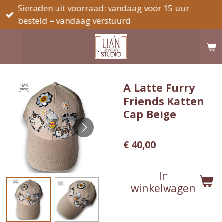
Sieraden uit voorraad: vandaag voor 15 uur
Ga
besteld = vandaag verstuurd
direct
naar
de
hoofdinhoud
A Latte Furry
Friends Katten
Cap Beige
€ 40,00
In
winkelwagen