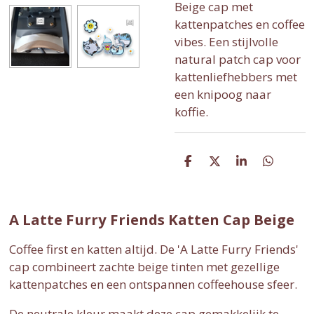
Beige cap met
kattenpatches en coffee
vibes. Een stijlvolle
natural patch cap voor
kattenliefhebbers met
een knipoog naar
koffie.
D
D
S
D
e
e
h
e
l
e
a
l
e
l
r
e
n
e
n
A Latte Furry Friends Katten Cap Beige
Coffee first en katten altijd. De 'A Latte Furry Friends'
cap combineert zachte beige tinten met gezellige
kattenpatches en een ontspannen coffeehouse sfeer.
De neutrale kleur maakt deze cap gemakkelijk te