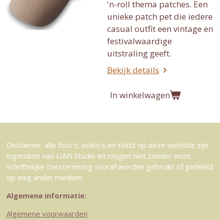
'n-roll thema patches. Een
unieke patch pet die iedere
casual outfit een vintage en
festivalwaardige
uitstraling geeft.
Bekijk details
In winkelwagen
Disclaimer: alle foto's, video's en tekst op deze website zijn
eigendom van LIAN Studio en mogen niet zonder onze
schriftelijke toestemming vooraf worden gebruikt of gedeeld
op enig ander medium.
Algemene informatie:
Algemene voorwaarden