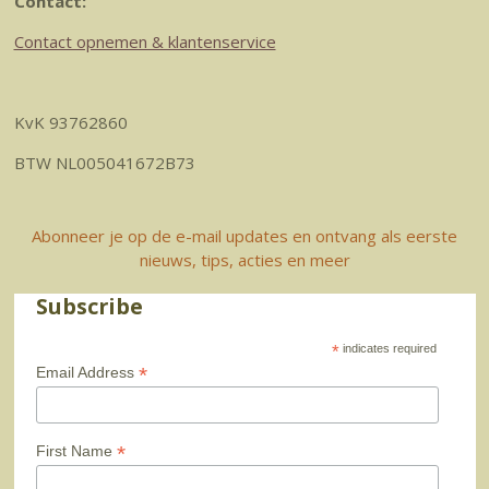
Contact:
Contact opnemen & klantenservice
KvK 93762860
BTW NL005041672B73
Abonneer je op de e-mail updates en ontvang als eerste
nieuws, tips, acties en meer
Subscribe
*
indicates required
*
Email Address
*
First Name