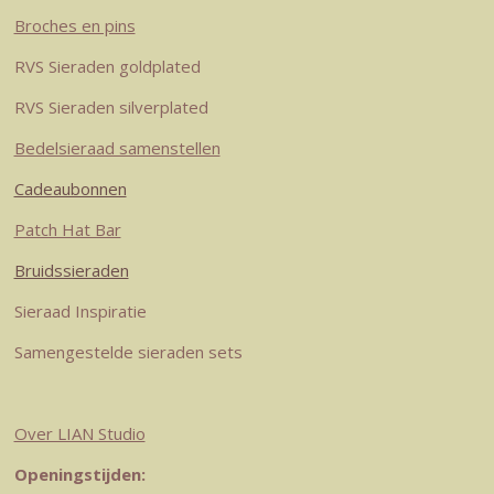
g
r
d
o
A
r
e
I
o
p
Broches en pins
a
s
n
k
p
RVS Sieraden goldplated
m
t
RVS Sieraden silverplated
Bedelsieraad samenstellen
Cadeaubonnen
Patch Hat Bar
Bruidssieraden
Sieraad Inspiratie
Samengestelde sieraden sets
Over LIAN Studio
Openingstijden: