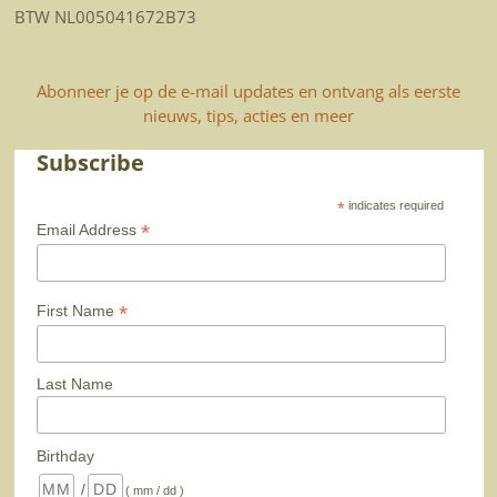
BTW NL005041672B73
Abonneer je op de e-mail updates en ontvang als eerste
nieuws, tips, acties en meer
Subscribe
*
indicates required
*
Email Address
*
First Name
Last Name
Birthday
/
( mm / dd )