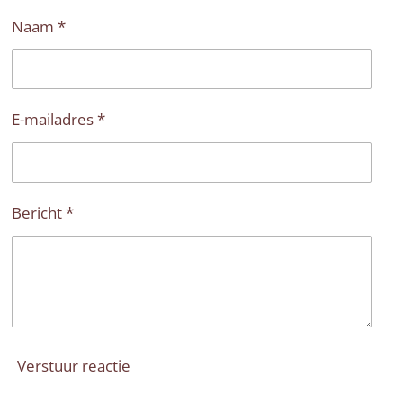
n
e
n
Naam *
E-mailadres *
Bericht *
Verstuur reactie