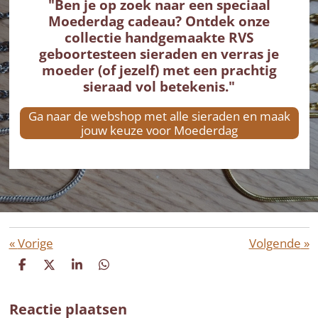
"Ben je op zoek naar een speciaal
Moederdag cadeau? Ontdek onze
collectie
handgemaakte RVS
geboortesteen sieraden
en verras je
moeder (of jezelf) met een prachtig
sieraad vol betekenis."
Ga naar de webshop met alle sieraden en maak
jouw keuze voor Moederdag
«
Vorige
Volgende
»
D
D
S
D
e
e
h
e
l
e
a
l
Reactie plaatsen
e
l
r
e