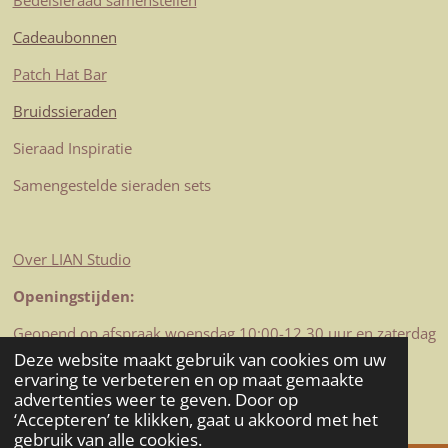
Bedelsieraad samenstellen
Cadeaubonnen
Patch Hat Bar
Bruidssieraden
Sieraad Inspiratie
Samengestelde sieraden sets
Over LIAN Studio
Openingstijden:
Geopend op afspraak woensdag 10:00-12.30 uur en zaterdag
10-12.30 uur
Deze website maakt gebruik van cookies om uw
© 2023-2026 LIAN Studio
ervaring te verbeteren en op maat gemaakte
advertenties weer te geven. Door op
Powered by
JouwWeb
‘Accepteren’ te klikken, gaat u akkoord met het
gebruik van alle cookies.