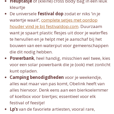
Heuptasje
of (kleine) cross body bag in een leuk
kleurtje
De universele
festival dop
zodat er niks ‘in je
watertje waait’,
complete setjes met oordop
houder vind je bij festivaldop.com
. Duurzaam
want je spaart plastic flesjes uit door je waterfles
te hervullen en je helpt met je aanschaf bij het
bouwen van een waterput voor gemeenschappen
die dit nodig hebben.
Powerbank
, heel handig, misschien wel twee, kies
voor een solar powerbank die je (ook) met zonlicht
kunt opladen.
Camping benodigdheden
voor je weekendje,
alles wat maar van pas komt, Obelink heeft van
alles hiervoor. Denk eens aan een bierkoelemmer
of koelbox voor biertjes; essentieel voor elk
festival of feestje!
Lp’s
van de favoriete artiesten, vooral rare,