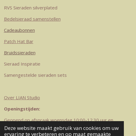
m
t
RVS Sieraden silverplated
Bedelsieraad samenstellen
Cadeaubonnen
Patch Hat Bar
Bruidssieraden
Sieraad Inspiratie
Samengestelde sieraden sets
Over LIAN Studio
Openingstijden:
Geopend op afspraak woensdag 10:00-12.30 uur en
zaterdag 10-12.30 uur
Deze website maakt gebruik van cookies om uw
© 2023-2026 LIAN Studio
ervaring te verbeteren en op maat gemaakte