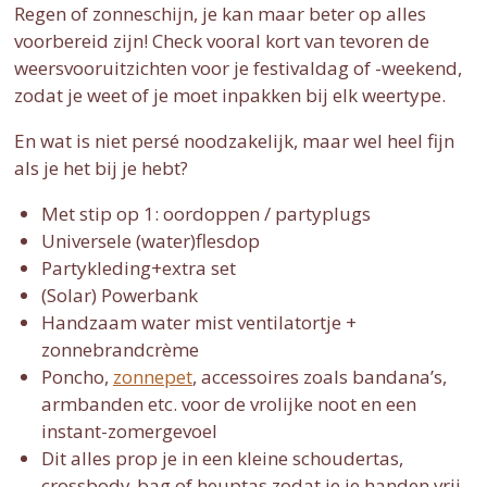
Regen of zonneschijn, je kan maar beter op alles
voorbereid zijn! Check vooral kort van tevoren de
weersvooruitzichten voor je festivaldag of -weekend,
zodat je weet of je moet inpakken bij elk weertype.
En wat is niet persé noodzakelijk, maar wel heel fijn
als je het bij je hebt?
Met stip op 1: oordoppen / partyplugs
Universele (water)flesdop
Partykleding+extra set
(Solar) Powerbank
Handzaam water mist ventilatortje +
zonnebrandcrème
Poncho,
zonnepet
, accessoires zoals bandana’s,
armbanden etc. voor de vrolijke noot en een
instant-zomergevoel
Dit alles prop je in een kleine schoudertas,
crossbody-bag of heuptas zodat je je handen vrij