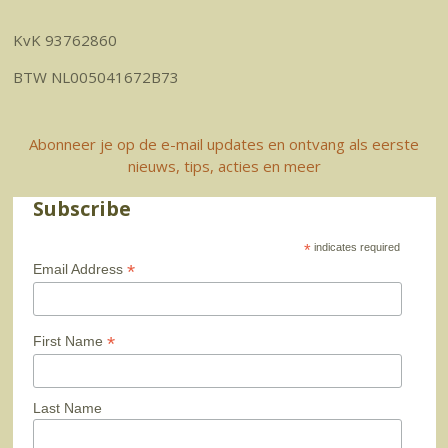
KvK 93762860
BTW NL005041672B73
Abonneer je op de e-mail updates en ontvang als eerste
nieuws, tips, acties en meer
Subscribe
*
indicates required
*
Email Address
*
First Name
Last Name