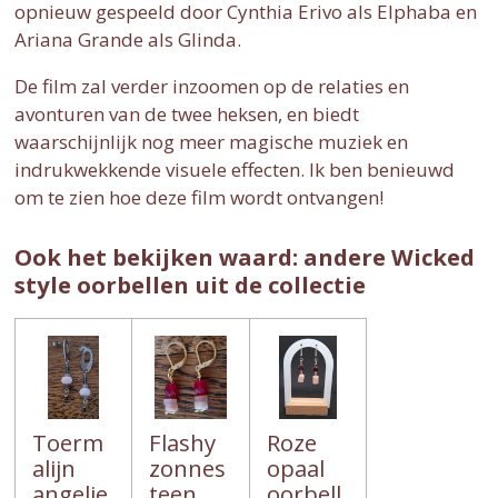
opnieuw gespeeld door Cynthia Erivo als Elphaba en
Ariana Grande als Glinda.
De film zal verder inzoomen op de relaties en
avonturen van de twee heksen, en biedt
waarschijnlijk nog meer magische muziek en
indrukwekkende visuele effecten. Ik ben benieuwd
om te zien hoe deze film wordt ontvangen!
Ook het bekijken waard: andere Wicked
style oorbellen uit de collectie
Toerm
Flashy
Roze
alijn
zonnes
opaal
angelie
teen
oorbell