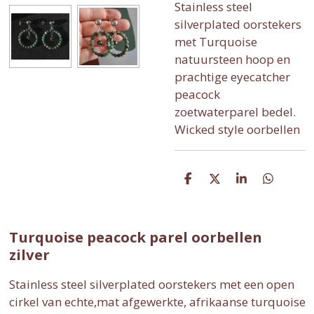
Stainless steel
silverplated oorstekers
met Turquoise
natuursteen hoop en
prachtige eyecatcher
peacock
zoetwaterparel bedel.
Wicked style oorbellen
D
D
S
D
e
e
h
e
l
e
a
l
e
l
r
e
n
e
n
Turquoise peacock parel oorbellen
zilver
Stainless steel silverplated oorstekers met een open
cirkel van echte,mat afgewerkte, afrikaanse turquoise