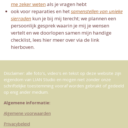
me zeker weten
als je vragen hebt
ook voor reparaties en het
samenstellen van unieke
sierraden
kun je bij mij terecht; we plannen een
persoonlijk gesprek waarin je mij je wensen
vertelt en we doorlopen samen mijn handige
checklist, lees hier meer over via de link
hierboven.
Disclaimer: alle foto's, video's en tekst op deze website zijn
eigendom van LIAN Studio en mogen niet zonder onze
schriftelijke toestemming vooraf worden gebruikt of gedeeld
op enig ander medium.
Algemene informatie:
Algemene voorwaarden
Privacybeleid