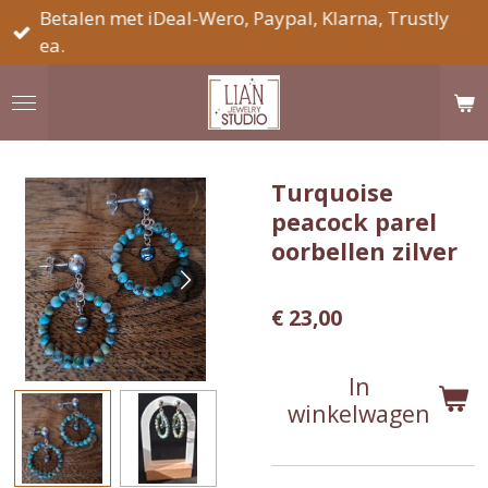
Betalen met iDeal-Wero, Paypal, Klarna, Trustly
Ga
ea.
direct
naar
de
hoofdinhoud
Turquoise
peacock parel
oorbellen zilver
€ 23,00
In
winkelwagen