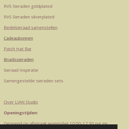
a
s
n
k
p
RVS Sieraden goldplated
m
t
RVS Sieraden silverplated
Bedelsieraad samenstellen
Cadeaubonnen
Patch Hat Bar
Bruidssieraden
Sieraad Inspiratie
Samengestelde sieraden sets
Over LIAN Studio
Openingstijden:
Geopend op afspraak woensdag 10:00-12.30 uur en