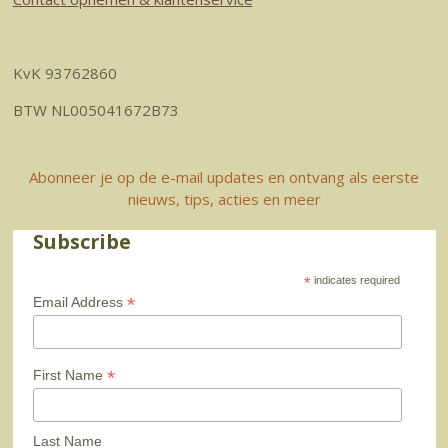
KvK 93762860
BTW NL005041672B73
Abonneer je op de e-mail updates en ontvang als eerste
nieuws, tips, acties en meer
Subscribe
*
indicates required
*
Email Address
*
First Name
Last Name