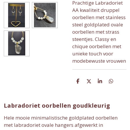
Prachtige Labradoriet
AA kwaliteit druppel
oorbellen met stainless
steel goldplated ovale
oorbellen met strass
steentjes. Classy en
chique oorbellen met
unieke touch voor
modebewuste vrouwen
D
D
S
D
e
e
h
e
l
e
a
l
e
l
r
e
n
e
n
Labradoriet oorbellen goudkleurig
Hele mooie minimalistische goldplated oorbellen
met labradoriet ovale hangers afgewerkt in