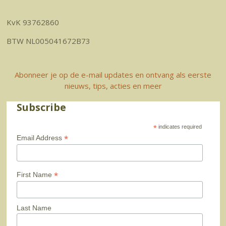
KvK 93762860
BTW NL005041672B73
Abonneer je op de e-mail updates en ontvang als eerste
nieuws, tips, acties en meer
Subscribe
*
indicates required
*
Email Address
*
First Name
Last Name