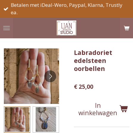
Betalen met iDeal-Wero, Paypal, Klarna, Trustly
Ga
ea.
direct
naar
de
hoofdinhoud
Labradoriet
edelsteen
oorbellen
€ 25,00
In
winkelwagen