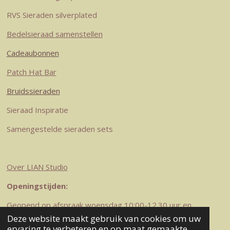
m
t
RVS Sieraden silverplated
Bedelsieraad samenstellen
Cadeaubonnen
Patch Hat Bar
Bruidssieraden
Sieraad Inspiratie
Samengestelde sieraden sets
Over LIAN Studio
Openingstijden:
Geopend op afspraak woensdag 10:00-12.30 uur en
zaterdag 10-12.30 uur
Deze website maakt gebruik van cookies om uw
© 2023-2026 LIAN Studio
ervaring te verbeteren en op maat gemaakte