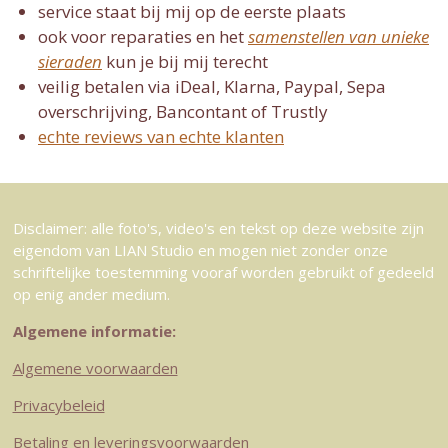
service staat bij mij op de eerste plaats
ook voor reparaties en het
samenstellen van unieke
sieraden
kun je bij mij terecht
veilig betalen via iDeal, Klarna, Paypal, Sepa
overschrijving, Bancontant of Trustly
echte reviews van echte klanten
Disclaimer: alle foto's, video's en tekst op deze website zijn
eigendom van LIAN Studio en mogen niet zonder onze
schriftelijke toestemming vooraf worden gebruikt of gedeeld
op enig ander medium.
Algemene informatie:
Algemene voorwaarden
Privacybeleid
Betaling en leveringsvoorwaarden