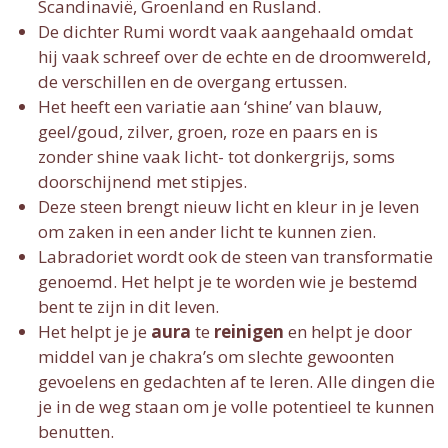
s
Scandinavië, Groenland en Rusland.
c
De dichter Rumi wordt vaak aangehaald omdat
hij vaak schreef over de echte en de droomwereld,
r
de verschillen en de overgang ertussen.
e
Het heeft een variatie aan ‘shine’ van blauw,
e
geel/goud, zilver, groen, roze en paars en is
n
zonder shine vaak licht- tot donkergrijs, soms
doorschijnend met stipjes.
Deze steen brengt nieuw licht en kleur in je leven
om zaken in een ander licht te kunnen zien.
Labradoriet wordt ook de steen van transformatie
genoemd. Het helpt je te worden wie je bestemd
bent te zijn in dit leven.
Het helpt je je
aura
te
reinigen
en helpt je door
middel van je chakra’s om slechte gewoonten
gevoelens en gedachten af te leren. Alle dingen die
je in de weg staan om je volle potentieel te kunnen
benutten.