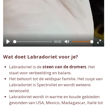
00:05
P
M
E
l
u
n
Wat doet Labradoriet voor je?
a
t
t
Labradoriet is de
steen van de dromers
. Het
y
e
e
staat voor verbeelding en balans.
r
Het behoort tot de veldspar familie. Het zusje van
f
Labradoriet is Spectroliet en wordt weleens
u
verwisseld.
l
Labradoriet wordt in warme en koude gebieden
l
gevonden van USA, Mexico, Madagascar, Italië tot