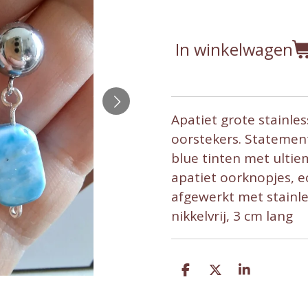
In winkelwagen
Apatiet grote stainles
oorstekers. Statement
blue tinten met ulti
apatiet oorknopjes, e
afgewerkt met stainle
nikkelvrij, 3 cm lang
D
D
S
e
e
h
l
e
a