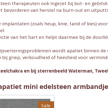
teen therapeuten ook ingezet bij bot- en gebitsk
et bevorderen van herstel na burn-out en uitputt
implantaten (zoals heup, knie, tand of kies) voor
el.
tie van het hart en helpt daarmee bij de doorblo
spijsverteringsproblemen wordt apatiet binnen de
en bij griep, verkoudheid of heesheid voor vermind
 keelchakra en bij sterrenbeeld Waterman, Twee
apatiet mini edelsteen armbandj
Sale