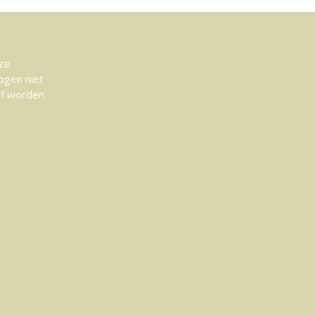
eze
ogen niet
af worden