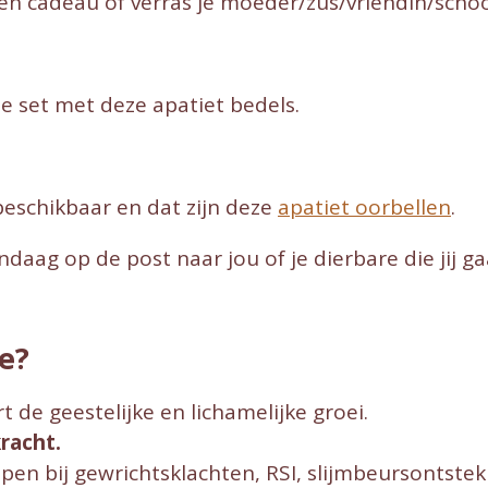
en cadeau of verras je moeder/zus/vriendin/scho
.
ze set met deze apatiet bedels.
beschikbaar en dat zijn deze
apatiet oorbellen
.
daag op de post naar jou of je dierbare die jij g
je?
t de geestelijke en lichamelijke groei.
racht.
pen bij gewrichtsklachten, RSI, slijmbeursontstek