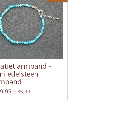
atiet armband -
ni edelsteen
rmband
29,95
€ 35,00