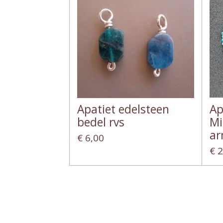
Apatiet edelsteen
Ap
bedel rvs
Mi
a
€ 6,00
€ 