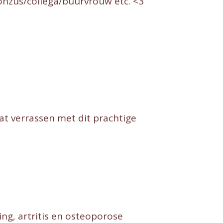
onzus/collega/buurvrouw etc. <3
aat verrassen met dit prachtige
ing, artritis en osteoporose