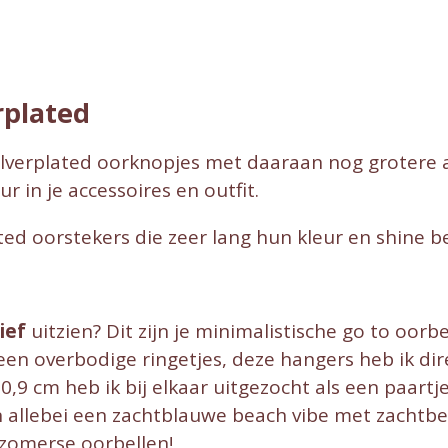
e
l
r
n
e
rplated
silverplated oorknopjes met daaraan nog grotere 
r in je accessoires en outfit.
lated oorstekers die zeer lang hun kleur en shine 
ief
uitzien? Dit zijn je minimalistische go to oor
Geen overbodige ringetjes, deze hangers heb ik dir
0,9 cm heb ik bij elkaar uitgezocht als een paart
n allebei een zachtblauwe beach vibe met zachtbe
 zomerse oorbellen!