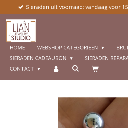
Sieraden uit voorraad: vandaag voor 1
Ga
direct
naar
de
hoofdinhoud
HOME
WEBSHOP CATEGORIEËN
BRU
SIERADEN CADEAUBON
SIERADEN REPAR
CONTACT