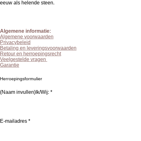
eeuw als helende steen.
Disclaimer: alle foto's, video's en tekst op deze website zijn
eigendom van LIAN Studio en mogen niet zonder onze
schriftelijke toestemming vooraf worden gebruikt of gedeeld op
enig ander medium.
Algemene informatie:
Algemene voorwaarden
Privacybeleid
Betaling en leveringsvoorwaarden
Retour en herroepingsrecht
Veelgestelde vragen
Garantie
Herroepingsformulier
(Naam invullen)Ik/Wij: *
E-mailadres *