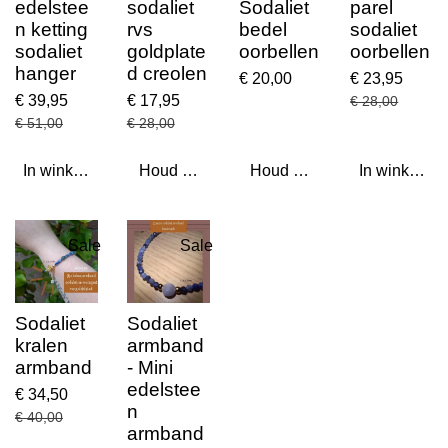
edelstee
sodaliet
Sodaliet
parel
n ketting
rvs
bedel
sodaliet
sodaliet
goldplate
oorbellen
oorbellen
hanger
d creolen
€ 20,00
€ 23,95
€ 39,95
€ 17,95
€ 28,00
€ 51,00
€ 28,00
In winkelwagen
Houd mij op de hoogte
Houd mij op de hoogte
In winkelwa
Sale
Sale
Sodaliet
Sodaliet
kralen
armband
armband
- Mini
edelstee
€ 34,50
n
€ 40,00
armband