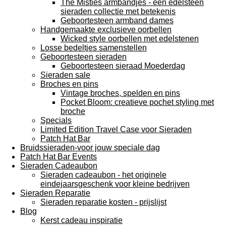
The Misties armbandjes - een edelsteen
sieraden collectie met betekenis
Geboortesteen armband dames
Handgemaakte exclusieve oorbellen
Wicked style oorbellen met edelstenen
Losse bedeltjes samenstellen
Geboortesteen sieraden
Geboortesteen sieraad Moederdag
Sieraden sale
Broches en pins
Vintage broches, spelden en pins
Pocket Bloom: creatieve pochet styling met
broche
Specials
Limited Edition Travel Case voor Sieraden
Patch Hat Bar
Bruidssieraden-voor jouw speciale dag
Patch Hat Bar Events
Sieraden Cadeaubon
Sieraden cadeaubon - het originele
eindejaarsgeschenk voor kleine bedrijven
Sieraden Reparatie
Sieraden reparatie kosten - prijslijst
Blog
Kerst cadeau inspiratie