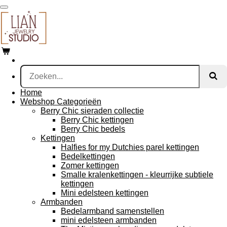
Ga
direct
naar
de
hoofdinhoud
Home
Webshop Categorieën
Berry Chic sieraden collectie
Berry Chic kettingen
Berry Chic bedels
Kettingen
Halfies for my Dutchies parel kettingen
Bedelkettingen
Zomer kettingen
Smalle kralenkettingen - kleurrijke subtiele
kettingen
Mini edelsteen kettingen
Armbanden
Bedelarmband samenstellen
mini edelsteen armbanden