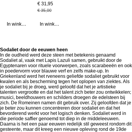
€ 31,95
€ 35,00
In winkelwagen
In winkelwagen
Sodaliet door de eeuwen heen
In de oudheid werd deze steen met betekenis genaamd
Sodaliet al, vaak met Lapis Lazuli samen, gebruikt door de
Egyptenaren voor rituele voorwerpen, zoals scarabeeën en ook
in poedervorm voor blauwe verf en zelfs make-up. In
Griekenland werd het rveneens geliefde sodaliet gebruikt voor
kwalen en als bescherming tegen het oplopen van ziektes. Als
je sodaliet bij je droeg, werd geloofd dat het je artistieke
talenten vergrootte en dat het talent zich beter zou ontwikkelen;
musici, beeldhouwers en schilders droegen de edelsteen bij
zich. De Romeinen namen dit gebruik over. Zij geloofden dat je
je beter zou kunnen concentreren door sodaliet en dat het
bevorderend werkt voor het logisch denken. Sodaliet werd in
die periode saffier genoemd tot diep in de middeleeuwen.
Daarna is het een paar eeuwen redelijk stil geweest rondom dit
gesteente, maar dit kreeg een nieuwe opleving rond de 19de