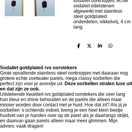
sodaliet oorknopjes, echte
sodaliet edelstenen
afgewerkt met stainless
steel goldplated
onderdelen, nikkelvrij, 4 cm
lang
D
D
S
D
e
e
h
e
l
e
a
l
e
l
r
e
n
e
n
Sodaliet goldplated rvs oorstekers
Grote opvallende stainless steel oorknopjes met daaraan nog
grotere echte zoetwater parels, mega classy oorbellen die
perfect zijn voor je avondje uit.
Deze oorbellen stralen luxe uit
en dat zijn ze ook.
Uitstekende kwaliteit rvs goldplated oorstekers die zeer lang
hun kleur en shine behouden en de parels die alleen maar
mooier worden door contact met je huid. Hoe dat zit? Als jij je
oorbellen 's ochtends indoet, breng je een heel klein beetje
huidvet van je handen over op de parel als je daarlangs strijkt,
en daarvan gaan parels alleen maar meer glimmen. Mijn
advies: vaak dragen!