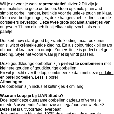
Wil je er voor je werk
representatief
uitzien? Dit zijn je
minimalistische go to oorbellen. Geen opsmuk, plain and
simple; oorbel, hanger, kettinkje voor de unieke touch en klaar.
Geen overbodige ringetjes, deze hangers heb ik direct aan de
oorstekers bevestigd. Deze twee grote sodaliet amuletjes van
ongeveer 11 mm elk heb ik bij elkaar uitgezocht als een
paartje.
Donkerblauw staat goed bij zwarte kleding, maar ook bruin,
grijs, wit of crèmekleurige kleding. En als colourblock bij paars
of rood, of knalroze en oranje. Zomers tintje is perfect met gele
kleding. Style het vooral waar jij het bij vindt passen.
Deze goudkleurige oorbellen zijn
perfect te combineren
met
kleinere gouden of goudkleurige oorbellen.
En wil je echt over the top; combineer ze dan met deze
sodaliet
en parel oorbellen
. Less is bore!
Afmetingen:
De oorbellen zijn inclusief kettinkjes 4 cm lang.
Waarom koop je bij LIAN Studio?
Doe jezelf deze duurzame oorbellen cadeau of verras je
moeder/zus/vriendin/schoonzus/collega/buurvrouw etc. <3
Deze set is uit voorraad leverbaar.
Je koopt wat je hier ziet, 100% deze set met deze parels.