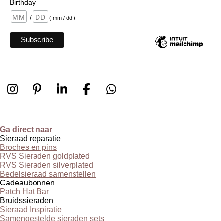
Birthday
/
( mm / dd )
I
P
L
F
W
n
i
i
a
h
s
n
n
c
a
t
t
k
e
t
Ga direct naar
Sieraad reparatie
a
e
e
b
s
Broches en pins
g
r
d
o
A
RVS Sieraden goldplated
r
e
I
o
p
RVS Sieraden silverplated
Bedelsieraad samenstellen
a
s
n
k
p
Cadeaubonnen
m
t
Patch Hat Bar
Bruidssieraden
Sieraad Inspiratie
Samengestelde sieraden sets