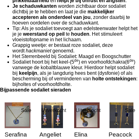
prikkelbaarheid
en
helpt je bij onrust en angsten
.
Je schaduwkanten
worden zichtbaar door sodaliet
dichtbij je te hebben en laat je die
makkelijker
accepteren
als onderdeel van jou
, zonder daarbij te
hoeven oordelen over de schaduwkant.
Tip: Als je sodaliet toevoegt aan edelsteenwater helpt het
je je
weerstand op peil
te
houden
. Het stimuleert
vloeistofopname in het lichaam.
Grappig weetje: er bestaat roze sodaliet, deze
wordt
hackmaniet
genoemd.
Het Sterrenbeeld bij Sodaliet: Maagd en Boogschutter
de
de
Sodaliet hoort bij het keel-(5
) en voorhoofdchakra(6
)
vanwege de kobaltblauwe kleur. Hierdoor helpt sodaliet
bij
keelpijn
, als je langdurig hees bent (dysfonie) of als
bescherming bij of verminderen van
holte ontstekingen
:
bijholtes of voorhoofdholte.
Bijpassende sodaliet sieraden
Sale
Uitverkocht
Uitverkocht
Sale
Serafina
Angeliet
Elina
Peacock