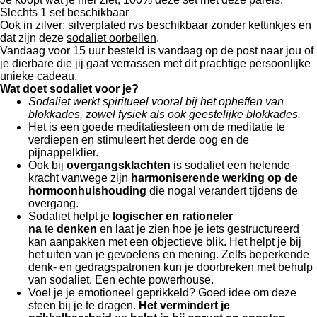
Slechts 1 set beschikbaar
Ook in zilver; silverplated rvs beschikbaar zonder kettinkjes en
dat zijn deze
sodaliet oorbellen
.
Vandaag voor 15 uur besteld is vandaag op de post naar jou of
je dierbare die jij gaat verrassen met dit prachtige persoonlijke
unieke cadeau.
Wat doet sodaliet voor je?
Sodaliet werkt spiritueel vooral bij het opheffen van
blokkades, zowel fysiek als ook geestelijke blokkades.
Het is een goede meditatiesteen om de meditatie te
verdiepen en stimuleert het derde oog en de
pijnappelklier.
Ook bij
overgangsklachten
is sodaliet een helende
kracht vanwege zijn
harmoniserende werking op de
hormoonhuishouding
die nogal verandert tijdens de
overgang.
Sodaliet helpt je
logischer en rationeler
na
te
denken
en laat je zien hoe je iets gestructureerd
kan aanpakken met een objectieve blik. Het helpt je bij
het uiten van je gevoelens en mening. Zelfs beperkende
denk- en gedragspatronen kun je doorbreken met behulp
van sodaliet. Een echte powerhouse.
Voel je je emotioneel geprikkeld? Goed idee om deze
steen bij je te dragen.
Het vermindert je