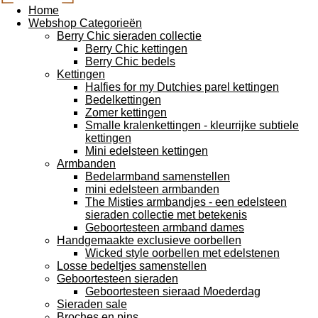
Home
Webshop Categorieën
Berry Chic sieraden collectie
Berry Chic kettingen
Berry Chic bedels
Kettingen
Halfies for my Dutchies parel kettingen
Bedelkettingen
Zomer kettingen
Smalle kralenkettingen - kleurrijke subtiele
kettingen
Mini edelsteen kettingen
Armbanden
Bedelarmband samenstellen
mini edelsteen armbanden
The Misties armbandjes - een edelsteen
sieraden collectie met betekenis
Geboortesteen armband dames
Handgemaakte exclusieve oorbellen
Wicked style oorbellen met edelstenen
Losse bedeltjes samenstellen
Geboortesteen sieraden
Geboortesteen sieraad Moederdag
Sieraden sale
Broches en pins