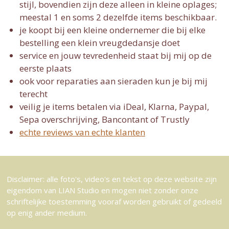
stijl, bovendien zijn deze alleen in kleine oplages;
meestal 1 en soms 2 dezelfde items beschikbaar.
je koopt bij een kleine ondernemer die bij elke
bestelling een klein vreugdedansje doet
service en jouw tevredenheid staat bij mij op de
eerste plaats
ook voor reparaties aan sieraden kun je bij mij
terecht
veilig je items betalen via iDeal, Klarna, Paypal,
Sepa overschrijving, Bancontant of Trustly
echte reviews van echte klanten
Disclaimer: alle foto's, video's en tekst op deze website zijn
eigendom van LIAN Studio en mogen niet zonder onze
schriftelijke toestemming vooraf worden gebruikt of gedeeld
op enig ander medium.