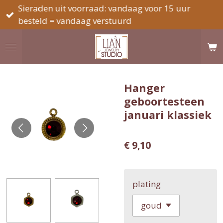
Sieraden uit voorraad: vandaag voor 15 uur
Ga
besteld = vandaag verstuurd
direct
naar
de
hoofdinhoud
Hanger
geboortesteen
januari klassiek
€ 9,10
plating