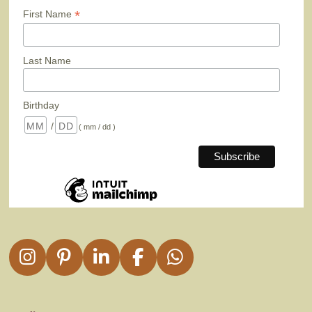
*
First Name
Last Name
Birthday
/
( mm / dd )
I
P
L
F
W
n
i
i
a
h
s
n
n
c
a