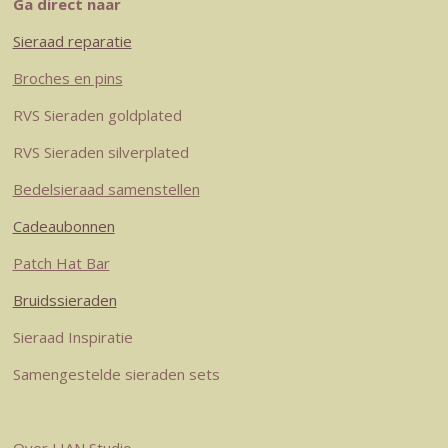
t
t
k
e
t
Ga direct naar
a
e
e
b
s
Sieraad reparatie
g
r
d
o
A
r
e
I
o
p
Broches en pins
a
s
n
k
p
RVS Sieraden goldplated
m
t
RVS Sieraden silverplated
Bedelsieraad samenstellen
Cadeaubonnen
Patch Hat Bar
Bruidssieraden
Sieraad Inspiratie
Samengestelde sieraden sets