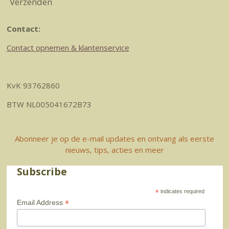
Verzenden
Contact:
Contact opnemen & klantenservice
KvK 93762860
BTW NL005041672B73
Abonneer je op de e-mail updates en ontvang als eerste
nieuws, tips, acties en meer
Subscribe
*
indicates required
*
Email Address