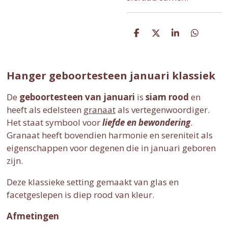
D
D
S
D
e
e
h
e
l
e
a
l
e
l
r
e
n
e
n
Hanger geboortesteen januari klassiek
De
geboortesteen van januari
is
siam rood
en
heeft als edelsteen
granaat
als vertegenwoordiger.
Het staat symbool voor
liefde en bewondering
.
Granaat heeft bovendien harmonie en sereniteit als
eigenschappen voor degenen die in januari geboren
zijn.
Deze klassieke setting gemaakt van glas en
facetgeslepen is diep rood van kleur.
Afmetingen