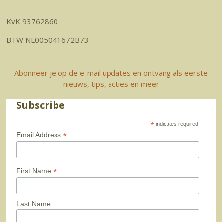
KvK 93762860
BTW NL005041672B73
Abonneer je op de e-mail updates en ontvang als eerste
nieuws, tips, acties en meer
Subscribe
*
indicates required
*
Email Address
*
First Name
Last Name