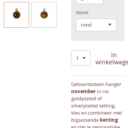
Vorm
In
winkelwag
Geboortesteen hanger
novem
ber
in rvs
goldplated of
silverplated setting,
kies en combineer met
bijpassende
ketting
en stel je persoonlijke