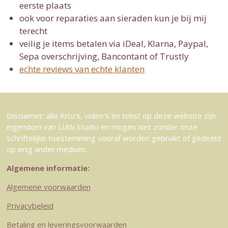
eerste plaats
ook voor reparaties aan sieraden kun je bij mij
terecht
veilig je items betalen via iDeal, Klarna, Paypal,
Sepa overschrijving, Bancontant of Trustly
echte reviews van echte klanten
Disclaimer: alle foto's, video's en tekst op deze website zijn
eigendom van LIAN Studio en mogen niet zonder onze
schriftelijke toestemming vooraf worden gebruikt of gedeeld
op enig ander medium.
Algemene informatie:
Algemene voorwaarden
Privacybeleid
Betaling en leveringsvoorwaarden