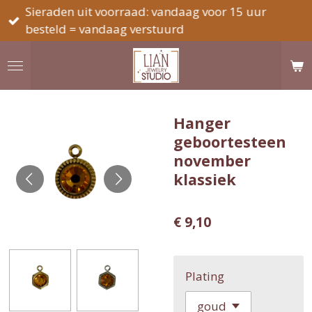
Sieraden uit voorraad: vandaag voor 15 uur
Ga
besteld = vandaag verstuurd
direct
naar
de
hoofdinhoud
Hanger
geboortesteen
november
klassiek
€ 9,10
Plating