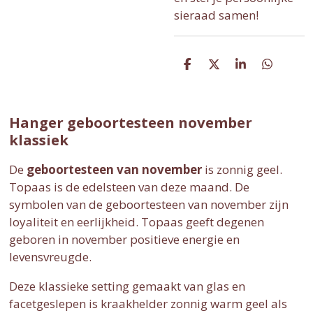
sieraad samen!
D
D
S
D
e
e
h
e
l
e
a
l
e
l
r
e
n
e
n
Hanger geboortesteen november
klassiek
De
geboortesteen van november
is
zonnig geel
.
Topaas is de edelsteen van deze maand. De
symbolen van de geboortesteen van november zijn
loyaliteit en eerlijkheid. Topaas geeft degenen
geboren in november positieve energie en
levensvreugde.
Deze klassieke setting gemaakt van glas en
facetgeslepen is kraakhelder zonnig warm geel als