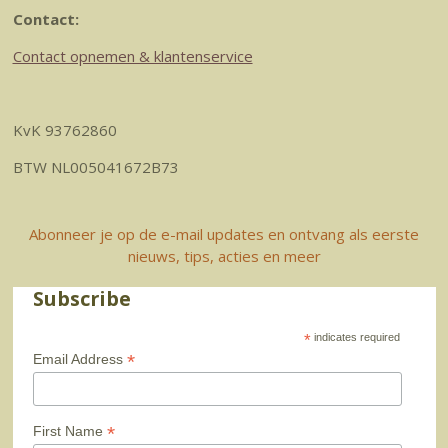
Contact:
Contact opnemen & klantenservice
KvK 93762860
BTW NL005041672B73
Abonneer je op de e-mail updates en ontvang als eerste
nieuws, tips, acties en meer
Subscribe
*
indicates required
*
Email Address
*
First Name