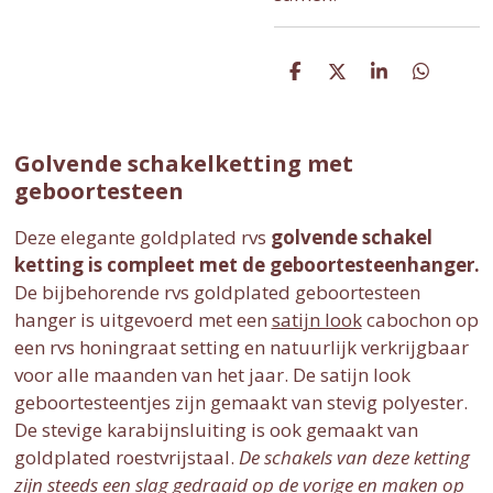
D
D
S
D
e
e
h
e
l
e
a
l
e
l
r
e
n
e
n
Golvende schakelketting met
geboortesteen
Deze elegante goldplated rvs
golvende schakel
ketting is compleet met de geboortesteenhanger.
De bijbehorende rvs goldplated geboortesteen
hanger is uitgevoerd met een
satijn look
cabochon op
een rvs honingraat setting en natuurlijk verkrijgbaar
voor alle maanden van het jaar. De satijn look
geboortesteentjes zijn gemaakt van stevig polyester.
De stevige karabijnsluiting is ook gemaakt van
goldplated roestvrijstaal.
De schakels van deze ketting
zijn steeds een slag gedraaid op de vorige en maken op