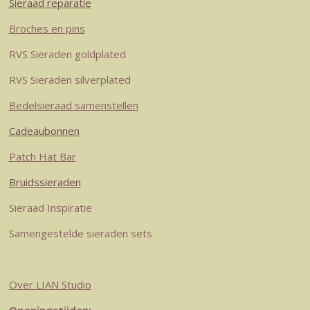
Sieraad reparatie
g
r
d
o
A
r
e
I
o
p
Broches en pins
a
s
n
k
p
RVS Sieraden goldplated
m
t
RVS Sieraden silverplated
Bedelsieraad samenstellen
Cadeaubonnen
Patch Hat Bar
Bruidssieraden
Sieraad Inspiratie
Samengestelde sieraden sets
Over LIAN Studio