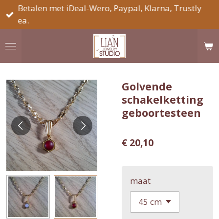
Betalen met iDeal-Wero, Paypal, Klarna, Trustly
Ga
ea.
direct
naar
de
hoofdinhoud
Golvende
schakelketting
geboortesteen
€ 20,10
maat