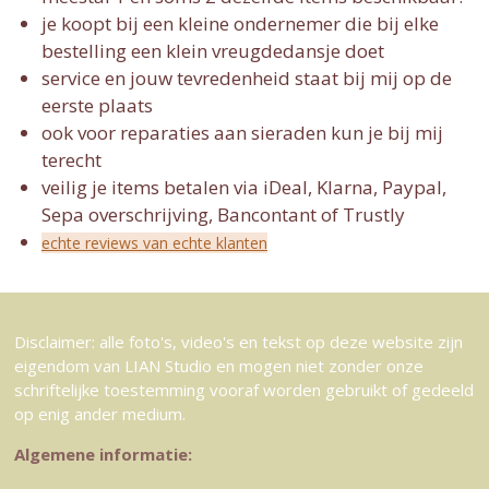
je koopt bij een kleine ondernemer die bij elke
bestelling een klein vreugdedansje doet
service en jouw tevredenheid staat bij mij op de
eerste plaats
ook voor reparaties aan sieraden kun je bij mij
terecht
veilig je items betalen via iDeal, Klarna, Paypal,
Sepa overschrijving, Bancontant of Trustly
echte reviews van echte klanten
Disclaimer: alle foto's, video's en tekst op deze website zijn
eigendom van LIAN Studio en mogen niet zonder onze
schriftelijke toestemming vooraf worden gebruikt of gedeeld
op enig ander medium.
Algemene informatie: