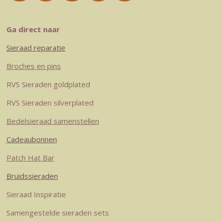
n
i
i
a
h
s
n
n
c
a
t
t
k
e
t
Ga direct naar
a
e
e
b
s
Sieraad reparatie
g
r
d
o
A
r
e
I
o
p
Broches en pins
a
s
n
k
p
RVS Sieraden goldplated
m
t
RVS Sieraden silverplated
Bedelsieraad samenstellen
Cadeaubonnen
Patch Hat Bar
Bruidssieraden
Sieraad Inspiratie
Samengestelde sieraden sets