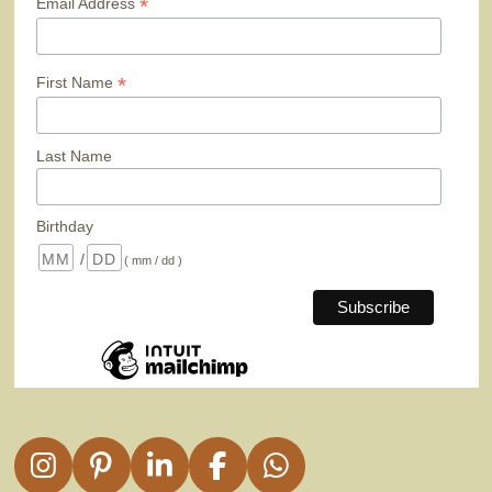
*
Email Address
*
First Name
Last Name
Birthday
/
( mm / dd )
I
P
L
F
W