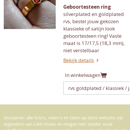
Geboortesteen ring
silverplated en goldplated
rvs, bestel jouw gekozen
klassieke of satijn look
geboortesteen ring! Vaste
maat is 17/17,5 (18,3 mm),
niet verstelbaar
Bekijk details
In winkelwagen
Disclaimer: alle foto's, video's en tekst op deze website zijn
eigendom van LIAN Studio en mogen niet zonder onze