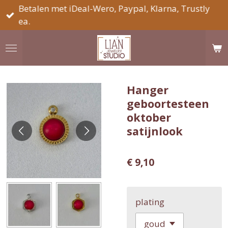
Betalen met iDeal-Wero, Paypal, Klarna, Trustly
Ga
ea.
direct
naar
de
hoofdinhoud
Hanger
geboortesteen
oktober
satijnlook
€ 9,10
plating