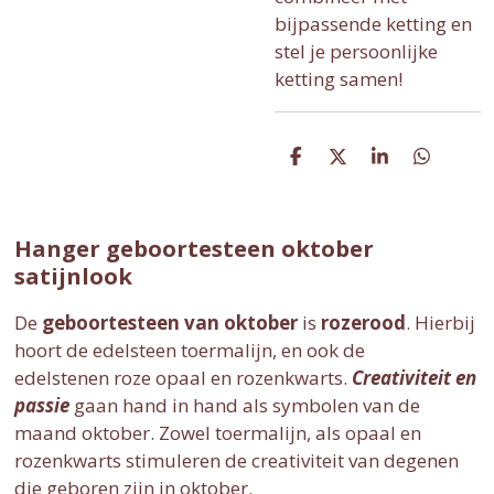
bijpassende ketting en
stel je persoonlijke
ketting samen!
D
D
S
D
e
e
h
e
l
e
a
l
e
l
r
e
n
e
n
Hanger geboortesteen oktober
satijnlook
De
geboortesteen van oktober
is
rozerood
. Hierbij
hoort de edelsteen
toermalijn
, en ook de
edelstenen
roze opaal
en
rozenkwarts
.
Creativiteit en
passie
gaan hand in hand als symbolen van de
maand oktober. Zowel toermalijn, als opaal en
rozenkwarts stimuleren de creativiteit van degenen
die geboren zijn in oktober.