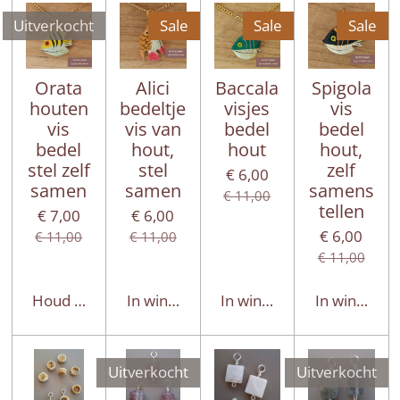
Uitverkocht
Sale
Sale
Sale
Orata
Alici
Baccala
Spigola
houten
bedeltje
visjes
vis
vis
vis van
bedel
bedel
bedel
hout,
hout
hout,
stel zelf
stel
zelf
€ 6,00
samen
samen
samens
€ 11,00
tellen
€ 7,00
€ 6,00
€ 6,00
€ 11,00
€ 11,00
€ 11,00
Houd mij op de hoogte
In winkelwagen
In winkelwagen
In winkelwa
Uitverkocht
Uitverkocht