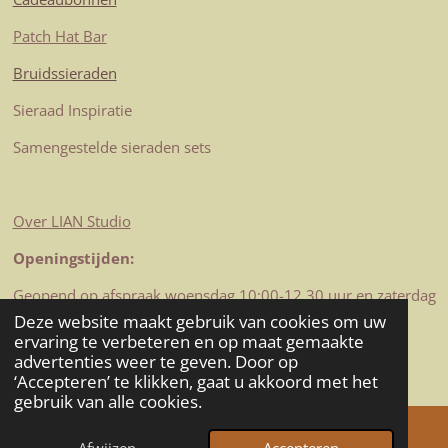
Patch Hat Bar
Bruidssieraden
Sieraad Inspiratie
Samengestelde sieraden sets
Over LIAN Studio
Openingstijden:
Geopend op afspraak woensdag 10:00-12.30 uur en zaterdag
10-12.30 uur
Deze website maakt gebruik van cookies om uw
© 2023-2026 LIAN Studio
ervaring te verbeteren en op maat gemaakte
advertenties weer te geven. Door op
Powered by
JouwWeb
‘Accepteren’ te klikken, gaat u akkoord met het
gebruik van alle cookies.