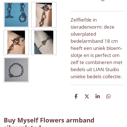
Zelfliefde in
sieradenvorm: deze
silverplated
bedelarmband 18 cm
heeft een uniek bloem-
slotje en is perfect om
zelf te combineren met
bedels uit LIAN Studio
unieke bedels collectie.
D
D
S
D
e
e
h
e
l
e
a
l
e
l
r
e
n
e
n
Buy Myself Flowers armband