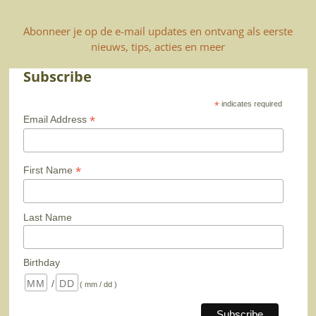
Abonneer je op de e-mail updates en ontvang als eerste
nieuws, tips, acties en meer
Subscribe
*
indicates required
*
Email Address
*
First Name
Last Name
Birthday
/
( mm / dd )