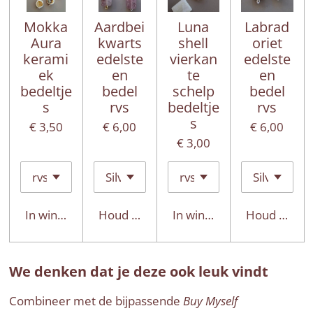
Mokka
Aardbei
Luna
Labrad
Aura
kwarts
shell
oriet
kerami
edelste
vierkan
edelste
ek
en
te
en
bedeltje
bedel
schelp
bedel
s
rvs
bedeltje
rvs
s
€ 3,50
€ 6,00
€ 6,00
€ 3,00
In winkelwagen
Houd mij op de hoogte
In winkelwagen
Houd mij op
We denken dat je deze ook leuk vindt
Combineer met de bijpassende
Buy Myself