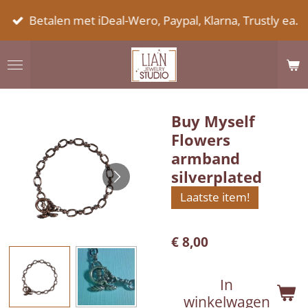
Ga
Betalen met iDeal-Wero, Paypal, Klarna, Trustly ea.
direct
naar
de
hoofdinhoud
Buy Myself
Flowers
armband
silverplated
Laatste item!
€ 8,00
In
winkelwagen