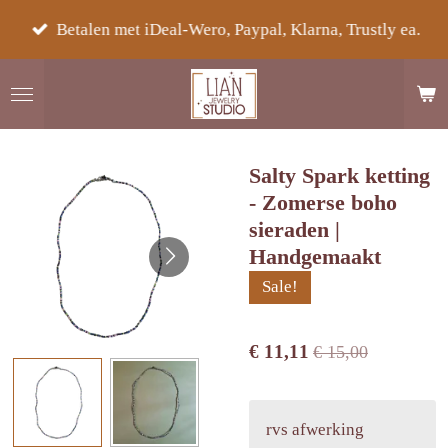
Ga
Betalen met iDeal-Wero, Paypal, Klarna, Trustly ea.
direct
naar
de
hoofdinhoud
Salty Spark ketting
- Zomerse boho
sieraden |
Handgemaakt
Sale!
€ 11,11
€ 15,00
rvs afwerking