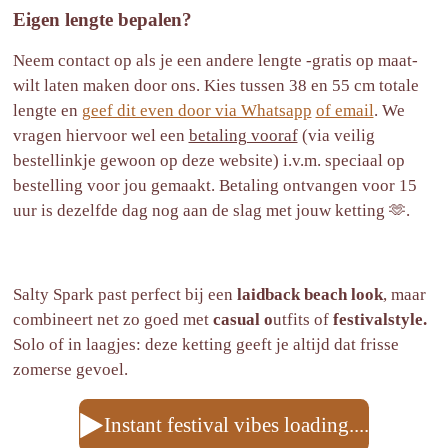
Eigen lengte bepalen?
Neem contact op als je een andere lengte -gratis op maat-
wilt laten maken door ons. Kies tussen 38 en 55 cm totale
lengte en
geef dit even door via Whatsapp
of email
. We
vragen hiervoor wel een
betaling vooraf
(via veilig
bestellinkje gewoon op deze website) i.v.m. speciaal op
bestelling voor jou gemaakt. Betaling ontvangen voor 15
uur is dezelfde dag nog aan de slag met jouw ketting 🫶.
Salty Spark past perfect bij een
laidback beach look
, maar
combineert net zo goed met
casual o
utfits of
festivalstyle.
Solo of in laagjes: deze ketting geeft je altijd dat frisse
zomerse gevoel.
Instant festival vibes loading....