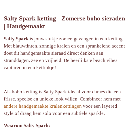
e
e
h
e
l
e
a
l
e
l
r
e
n
e
n
Salty Spark ketting - Zomerse boho sieraden
| Handgemaakt
Salty Spark
is jouw stukje zomer, gevangen in een ketting.
Met blauwtinten, zonnige kralen en een sprankelend accent
doet dit handgemaakte sieraad direct denken aan
stranddagen, zee en vrijheid. De heerlijkste beach vibes
captured in een kettinkje!
Als boho ketting is Salty Spark ideaal voor dames die een
frisse, speelse en unieke look willen. Combineer hem met
andere handgemaakte kralenkettingen
voor een layered
style of draag hem solo voor een subtiele sparkle.
Waarom Salty Spark: