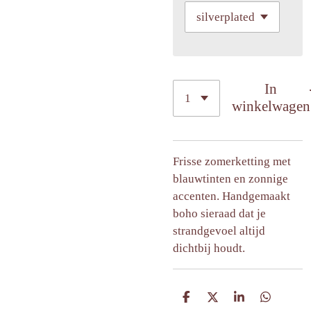
In
winkelwagen
Frisse zomerketting met
blauwtinten en zonnige
accenten. Handgemaakt
boho sieraad dat je
strandgevoel altijd
dichtbij houdt.
D
D
S
D