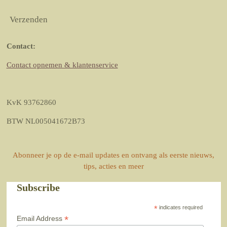
Verzenden
Contact:
Contact opnemen & klantenservice
KvK 93762860
BTW NL005041672B73
Abonneer je op de e-mail updates en ontvang als eerste nieuws,
tips, acties en meer
Subscribe
*
indicates required
*
Email Address