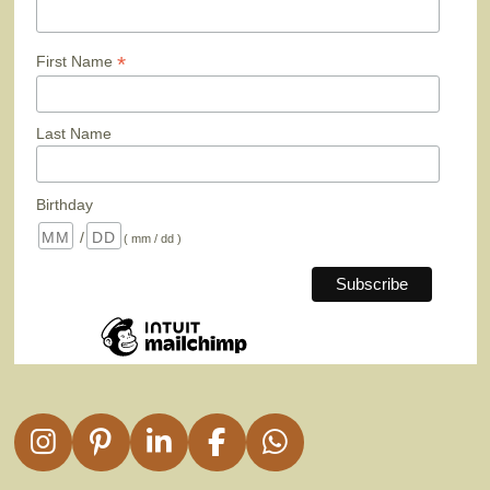
*
First Name
Last Name
Birthday
/
( mm / dd )
I
P
L
F
W
n
i
i
a
h