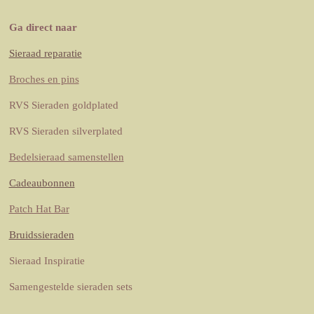
s
n
n
c
a
t
t
k
e
t
Ga direct naar
a
e
e
b
s
Sieraad reparatie
g
r
d
o
A
r
e
I
o
p
Broches en pins
a
s
n
k
p
RVS Sieraden goldplated
m
t
RVS Sieraden silverplated
Bedelsieraad samenstellen
Cadeaubonnen
Patch Hat Bar
Bruidssieraden
Sieraad Inspiratie
Samengestelde sieraden sets