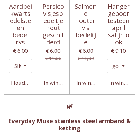
Aardbei
Persico
Salmon
Hanger
kwarts
visjesb
e
geboor
edelste
edeltje
houten
testeen
en
hout
vis
april
bedel
geschil
bedeltj
satijnlo
rvs
derd
e
ok
€ 6,00
€ 6,00
€ 6,00
€ 9,10
€ 11,00
€ 11,00
Houd mij op de hoogte
In winkelwagen
In winkelwagen
In winkelwa
🌿
Everyday Muse stainless steel armband &
ketting