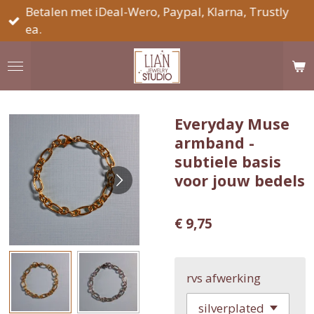
Betalen met iDeal-Wero, Paypal, Klarna, Trustly
Ga
ea.
direct
naar
de
hoofdinhoud
Everyday Muse
armband -
subtiele basis
voor jouw bedels
€ 9,75
rvs afwerking