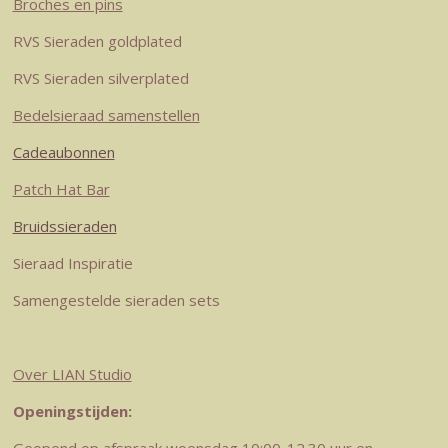
r
e
I
o
p
Broches en pins
a
s
n
k
p
RVS Sieraden goldplated
m
t
RVS Sieraden silverplated
Bedelsieraad samenstellen
Cadeaubonnen
Patch Hat Bar
Bruidssieraden
Sieraad Inspiratie
Samengestelde sieraden sets
Over LIAN Studio
Openingstijden: