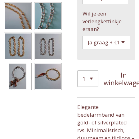
Wil je een
verlengkettinkje
eraan?
In
winkelwag
Elegante
bedelarmband van
gold- of silverplated
rvs. Minimalistisch,
duurzaam en tijdloos –