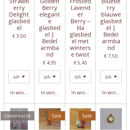
Strawb
Golden
Frosted
Bluebe
erry
Berry
Lavend
rry
Delight
elegant
er
blauwe
glasbed
e
Berry –
glasbed
el
glasbed
lila
el |
el |
glasbed
Bedel
€ 3,50
Bedel
el met
armba
armba
winters
nd
nd
e twist
€ 7,50
€ 4,95
€ 5,45
In winkelwagen
In winkelwagen
In winkelwagen
In winkelwa
Uitverkocht
Sale
Sale