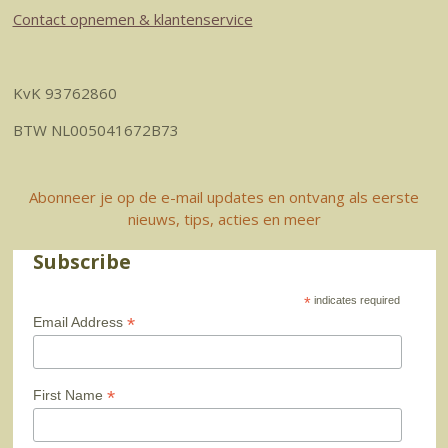
Contact opnemen & klantenservice
KvK 93762860
BTW NL005041672B73
Abonneer je op de e-mail updates en ontvang als eerste
nieuws, tips, acties en meer
Subscribe
*
indicates required
*
Email Address
*
First Name