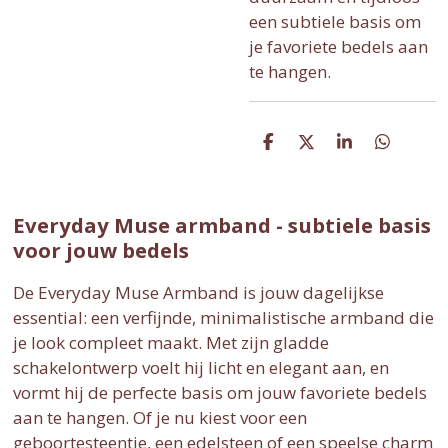
een subtiele basis om
je favoriete bedels aan
te hangen.
D
D
S
D
e
e
h
e
l
e
a
l
e
l
r
e
n
e
n
Everyday Muse armband - subtiele basis
voor jouw bedels
De Everyday Muse Armband is jouw dagelijkse
essential: een verfijnde, minimalistische armband die
je look compleet maakt. Met zijn gladde
schakelontwerp voelt hij licht en elegant aan, en
vormt hij de perfecte basis om jouw favoriete bedels
aan te hangen. Of je nu kiest voor een
geboortesteentje, een edelsteen of een speelse charm