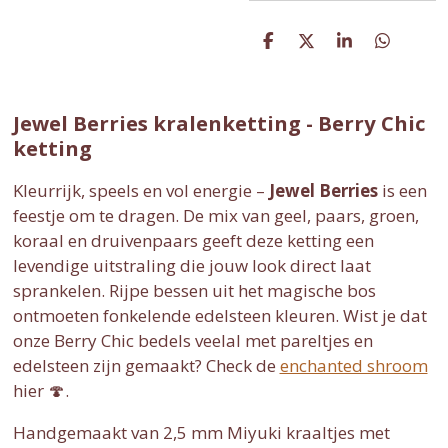
D
D
S
D
e
e
h
e
l
e
a
l
e
l
r
e
n
e
n
Jewel Berries kralenketting - Berry Chic
ketting
Kleurrijk, speels en vol energie –
Jewel Berries
is een
feestje om te dragen. De mix van geel, paars, groen,
koraal en druivenpaars geeft deze ketting een
levendige uitstraling die jouw look direct laat
sprankelen. Rijpe bessen uit het magische bos
ontmoeten fonkelende edelsteen kleuren. Wist je dat
onze Berry Chic bedels veelal met pareltjes en
edelsteen zijn gemaakt? Check de
enchanted shroom
hier 🍄.
Handgemaakt van 2,5 mm Miyuki kraaltjes met