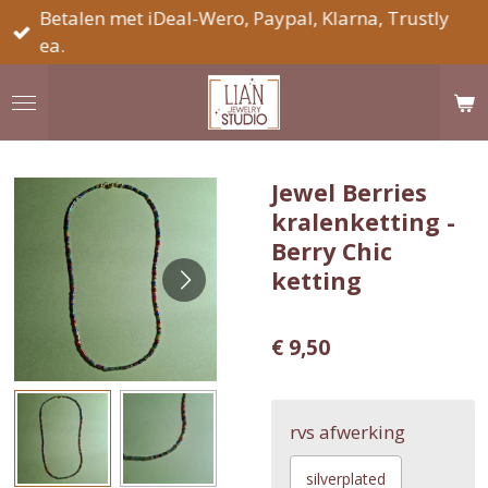
Betalen met iDeal-Wero, Paypal, Klarna, Trustly
Ga
ea.
direct
naar
de
hoofdinhoud
Jewel Berries
kralenketting -
Berry Chic
ketting
€ 9,50
rvs afwerking
silverplated