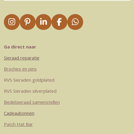
I
P
L
F
W
n
i
i
a
h
s
n
n
c
a
t
t
k
e
t
Ga direct naar
a
e
e
b
s
Sieraad reparatie
g
r
d
o
A
r
e
I
o
p
Broches en pins
a
s
n
k
p
RVS Sieraden goldplated
m
t
RVS Sieraden silverplated
Bedelsieraad samenstellen
Cadeaubonnen
Patch Hat Bar