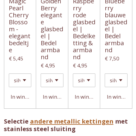
Magic
Golden
Raspbe
Bluebe
Pearl
Berry
rry
rry
Cherry
elegant
rode
blauwe
Blosso
e
glasbed
glasbed
m -
glasbed
el |
el |
elegant
el |
Bedelke
Bedel
bedeltj
Bedel
tting &
armba
e
armba
armba
nd
nd
nd
€ 5,45
€ 7,50
€ 4,95
€ 4,95
In winkelwagen
In winkelwagen
In winkelwagen
In winkelwa
Selectie
andere metallic kettingen
met
stainless steel sluiting